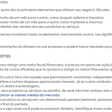
ntes.
 quais são os principais elementos que afetam seu negócio. São eles:
 muito de um mês para o outro, como aluguel, salários e impostos;
variar muito de um mês para o outro, como materiais e insumos;
enientes das vendas dos seus produtos ou serviços.
precisa monitorar todos os elementos mencionados acima. Isso signif
vimento do dinheiro na sua empresa e poderá tomar decisões para m
eiras
ra atingir uma meta fiscal/financeira, é preciso um plano de ação 
a de custos eficiente que te ajudará a atingir as metas financeiras q
is. Os custos fixos são aqueles que permanecem constantes, independ
elefone e outras despesas operacionais mensais. Já os custos variáv
ra direta e embalagens;
 seus produtos ou serviços na planilha. Se você não tiver certeza do
ontrar os valores médios do mercado
;
a produto ou serviço em um determinado período (semanal, quinzenal
o final do período;
s e veja onde você pode economizar dinheiro. Identifique áreas onde