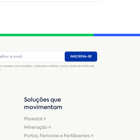
Nome
*
E-mail
*
Número de telefone
*
INSCREVA-SE
CNPJ
Inscrição Estadual
(Produtor Rural)
m receber comunicações, conteúdos e ofertas, e estou ciente da Política de
CNPJ da empresa/ CPF - Produtor rural
*
e.
Estado
*
Soluções que
movimentam
Cidade
*
Florestal
Mineração
Máquina de interesse
*
Portos, Ferrovias e Fertilizantes