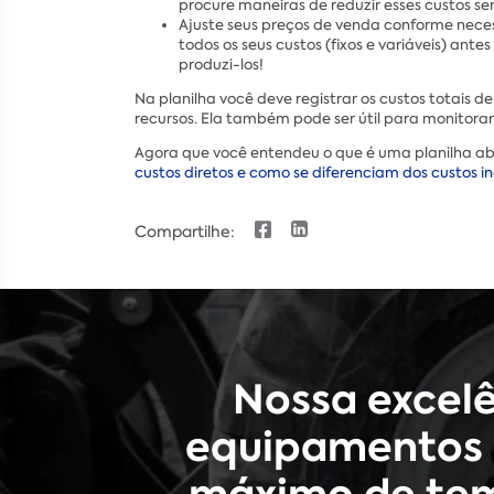
procure maneiras de reduzir esses custos se
Ajuste seus preços de venda conforme nece
todos os seus custos (fixos e variáveis) an
produzi-los!
Na planilha você deve registrar os custos totais 
recursos. Ela também pode ser útil para monitorar
Agora que você entendeu o que é uma planilha abe
custos diretos e como se diferenciam dos custos in
Compartilhe:
Nossa excel
equipamentos 