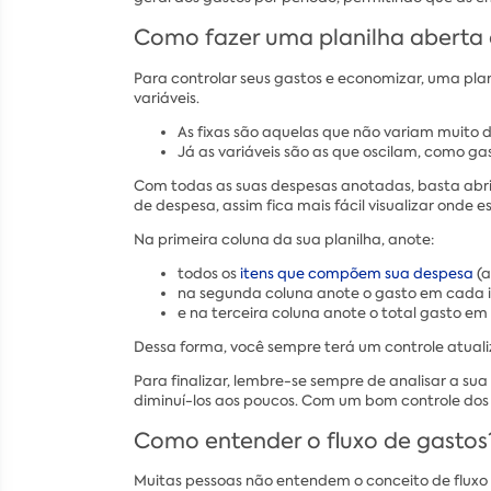
Como fazer uma planilha aberta 
Para controlar seus gastos e economizar, uma plan
variáveis.
As fixas são aquelas que não variam muito 
Já as variáveis são as que oscilam, como ga
Com todas as suas despesas anotadas, basta abrir 
de despesa, assim fica mais fácil visualizar onde e
Na primeira coluna da sua planilha, anote:
todos os
itens que compõem sua despesa
(a
na segunda coluna anote o gasto em cada 
e na terceira coluna anote o total gasto e
Dessa forma, você sempre terá um controle atualiz
Para finalizar, lembre-se sempre de analisar a su
diminuí-los aos poucos. Com um bom controle dos s
Como entender o fluxo de gastos
Muitas pessoas não entendem o conceito de fluxo