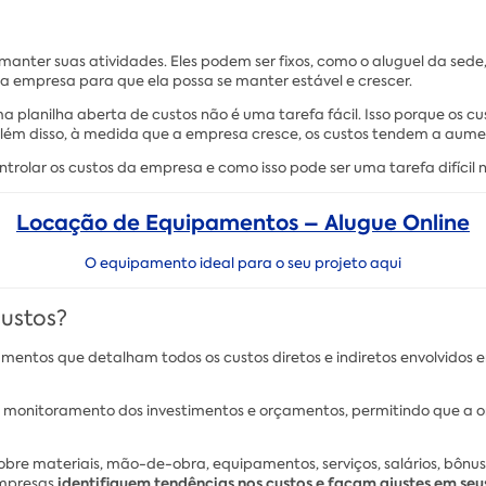
nter suas atividades. Eles podem ser fixos, como o aluguel da sede
 da empresa para que ela possa se manter estável e crescer.
 planilha aberta de custos não é uma tarefa fácil. Isso porque os c
. Além disso, à medida que a empresa cresce, os custos tendem a au
rolar os custos da empresa e como isso pode ser uma tarefa difícil n
Locação de Equipamentos – Alugue Online
O equipamento ideal para o seu projeto aqui
custos?
umentos que detalham todos os custos diretos e indiretos envolvidos
e monitoramento dos investimentos e orçamentos, permitindo que a o
obre materiais, mão-de-obra, equipamentos, serviços, salários, bôn
identifiquem tendências nos custos e façam ajustes em se
empresas