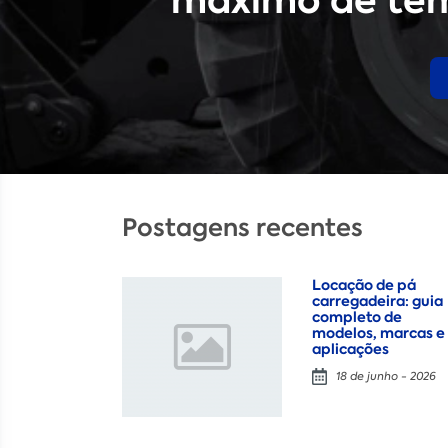
máximo de tem
Postagens recentes
Locação de pá
carregadeira: guia
completo de
modelos, marcas e
aplicações
18 de junho - 2026