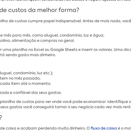
de custos da melhor forma?
ilha de custos cumpre papel indispensável. Antes de mais nada, você p
de mês para mês, como aluguel, condomínio, luz e água;
solina, alimentação e compras no geral.
uma planilha no Excel ou Google Sheets e inserir os valores. Uma dic
stá sendo gasto mais dinheiro.
luguel, condomínio, luz etc.);
item no mês passado;
m cada item até o momento.
ado e confiável dos seus gastos.
a planilha de custos para ver onde você pode economizar. Identifique
eus gastos você conseguirá tornar o seu negócio cada vez mais rentá
?
 de caixa e acabam perdendo muito dinheiro. O
fluxo de caixa
é o mo