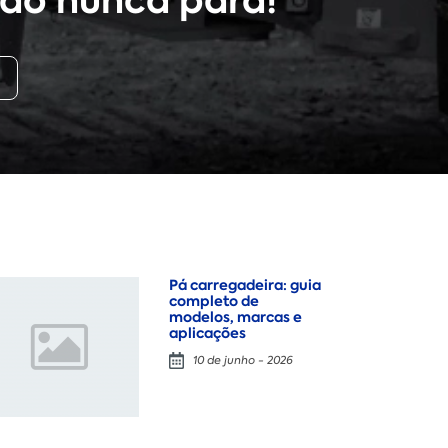
ão nunca para!
Pá carregadeira: guia
completo de
modelos, marcas e
aplicações
10 de junho - 2026
Locação
Compra de seminovos