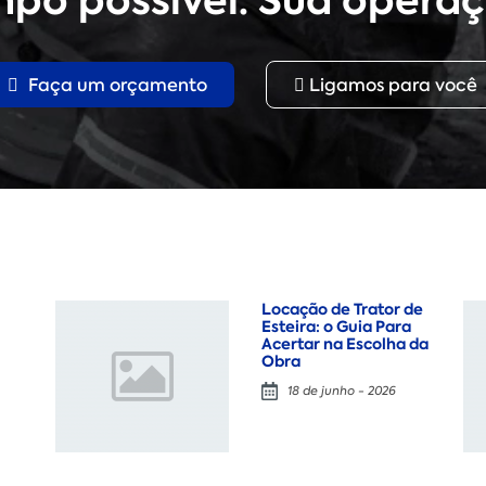
po possível. Sua operaç
Faça um orçamento
Ligamos para você
Locação de Trator de
Esteira: o Guia Para
Acertar na Escolha da
Obra
18 de junho - 2026