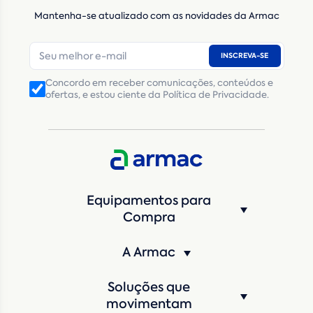
Mantenha-se atualizado com as novidades da Armac
E-mail
*
INSCREVA-SE
Número de telefone
*
Concordo em receber comunicações, conteúdos e
ofertas, e estou ciente da Política de Privacidade.
CNPJ
Inscrição Estadual
(Produtor Rural)
CNPJ da empresa/ CPF - Produtor rural
*
Estado
*
Equipamentos para
Cidade
*
Compra
A Armac
Máquina de interesse
*
Soluções que
Qual o período de locação?
*
movimentam