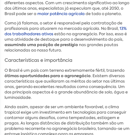
diferentes aspectos. Com um crescimento significativo ao longo
dos últimos anos, especialistas já especulam que, até 2050, o
Brasil pode ser a
maior potência agrícola
de todo o planeta.
Como já falamos, o setor é responsável pela contratação de
profissionais para atuarem no mercado agrícola. No Brasil,
13%
dos trabalhadores ativos
estão no agronegócio. Por isso, essa é
uma atividade de destaque para o desenvolvimento do país,
assumindo uma posição de prestígio
nas grandes pautas
relacionadas ao nosso futuro.
Características e importância
O Brasil é um país com terreno extremamente fértil, trazendo
ótimas oportunidades para o agronegócio
. Existem diversas
características que auxiliaram os méritos do setor nos últimos
anos, gerando excelentes resultados como consequência. Um
dos principais aspectos é a grande abundância de solo, água e
luminosidade.
Ainda assim, apesar de ser um ambiente favorável, o clima
tropical exige um investimento em tecnologias para conseguir
contornar alguns desafios, como tempestades, estiagem e
pragas. As longas distâncias de distribuição também são um
problema recorrente no agronegócio brasileiro, tornando-se um
entrave logístico complexo para as empresas.