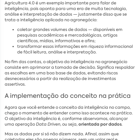
Agricultura 4.0 é um exemplo importante para falar de
inteligência, pois aponta para uma era de muita tecnologia,
análise e interpretação de dados — justamente disso que se
trata a inteligência aplicada no agronegócio:
coletar grandes volumes de dados — disponíveis em
pesquisas acadêmicas e mercadológicas, artigos
científicos, mídias, informativos e afins;
transformar essas informações em riqueza informacional
de fácil leitura, análise e interpretação.
No fim das contas, o objetivo da inteligência no agronegócio
consiste em aprimorar a tomada de decisão. Significa respaldar
as escolhas em uma boa base de dados, evitando riscos
desnecessários a partir da realização de investimentos
assertivos.
A implementação do conceito na prática
Agora que você entende o conceito da inteligência no campo,
chega o momento de entender como isso acontece na prática.
O objetivo da inteligência é, conforme observamos, alcançar
orientada por dados
uma operação
Data Driven
, ou seja,
.
Mas os dados por si só não dizem nada. Afinal, assim que
coletados eles são apenas números, sem um valor real e