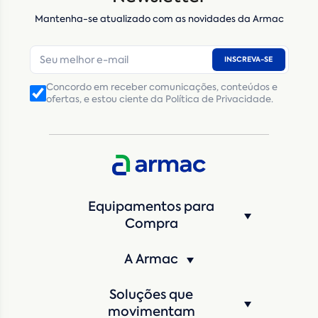
Mantenha-se atualizado com as novidades da Armac
E-mail
*
INSCREVA-SE
Número de telefone
*
Concordo em receber comunicações, conteúdos e
ofertas, e estou ciente da Política de Privacidade.
CNPJ
Inscrição Estadual
(Produtor Rural)
CNPJ da empresa/ CPF - Produtor rural
*
Estado
*
Equipamentos para
Cidade
*
Compra
A Armac
Máquina de interesse
*
Soluções que
Qual o período de locação?
*
movimentam