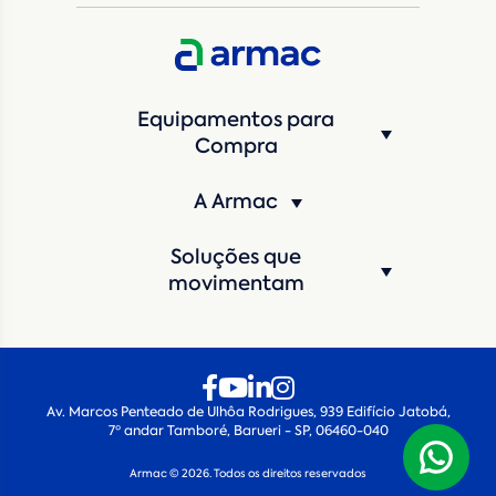
CNPJ da empresa/ CPF - Produtor rural
*
Estado
*
Equipamentos para
Cidade
*
Compra
A Armac
Máquina de interesse
*
Soluções que
Qual o período de locação?
*
movimentam
Quando você pretende iniciar a locação?
*
Av. Marcos Penteado de Ulhôa Rodrigues, 939 Edifício Jatobá,
7º andar Tamboré, Barueri - SP, 06460-040
Armac © 2026. Todos os direitos reservados