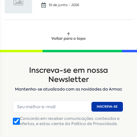
10 de junho - 2026
Voltar para o topo
Locação
Compra de seminovos
Inscreva-se em nossa
Nome
*
Newsletter
Mantenha-se atualizado com as novidades da Armac
E-mail
*
INSCREVA-SE
Número de telefone
*
Concordo em receber comunicações, conteúdos e
ofertas, e estou ciente da Política de Privacidade.
CNPJ
Inscrição Estadual
(Produtor Rural)