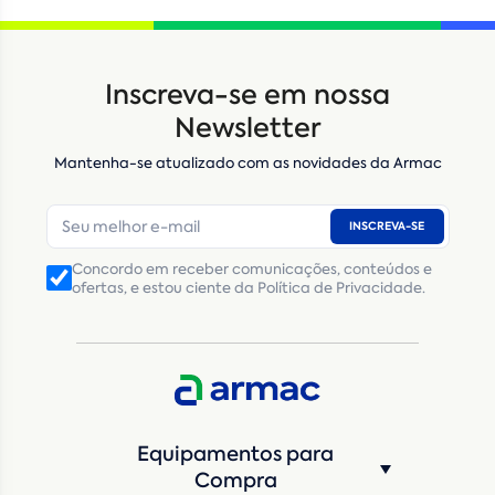
Locação
Compra de seminovos
Inscreva-se em nossa
Nome
*
Newsletter
Mantenha-se atualizado com as novidades da Armac
E-mail
*
INSCREVA-SE
Número de telefone
*
Concordo em receber comunicações, conteúdos e
ofertas, e estou ciente da Política de Privacidade.
CNPJ
Inscrição Estadual
(Produtor Rural)
CNPJ da empresa/ CPF - Produtor rural
*
Estado
*
Equipamentos para
Cidade
*
Compra