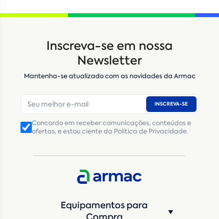
Locação
Compra de seminovos
Inscreva-se em nossa
Nome
*
Newsletter
Mantenha-se atualizado com as novidades da Armac
E-mail
*
INSCREVA-SE
Número de telefone
*
Concordo em receber comunicações, conteúdos e
ofertas, e estou ciente da Política de Privacidade.
CNPJ
Inscrição Estadual
(Produtor Rural)
CNPJ da empresa/ CPF - Produtor rural
*
Estado
*
Equipamentos para
Cidade
*
Compra