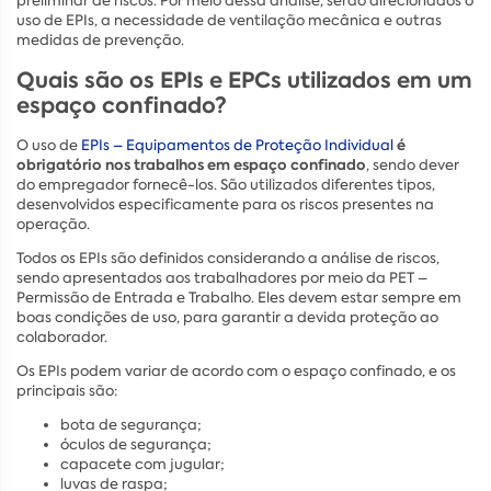
preliminar de riscos. Por meio dessa análise, serão direcionados o
uso de EPIs, a necessidade de ventilação mecânica e outras
medidas de prevenção.
Quais são os EPIs e EPCs utilizados em um
espaço confinado?
é
O uso de
EPIs – Equipamentos de Proteção Individual
obrigatório nos trabalhos em espaço confinado
, sendo dever
do empregador fornecê-los. São utilizados diferentes tipos,
desenvolvidos especificamente para os riscos presentes na
operação.
Todos os EPIs são definidos considerando a análise de riscos,
sendo apresentados aos trabalhadores por meio da PET –
Permissão de Entrada e Trabalho. Eles devem estar sempre em
boas condições de uso, para garantir a devida proteção ao
colaborador.
Os EPIs podem variar de acordo com o espaço confinado, e os
principais são:
bota de segurança;
óculos de segurança;
capacete com jugular;
luvas de raspa;