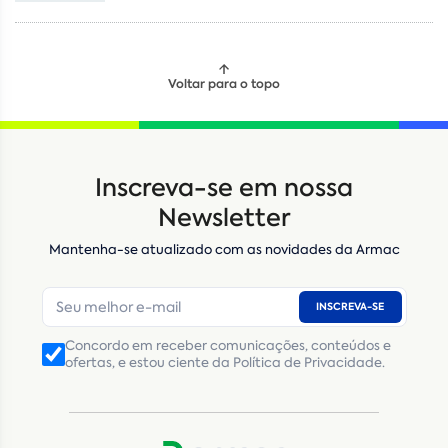
Voltar para o topo
Locação
Compra de seminovos
Inscreva-se em nossa
Nome
*
Newsletter
Mantenha-se atualizado com as novidades da Armac
E-mail
*
INSCREVA-SE
Número de telefone
*
Concordo em receber comunicações, conteúdos e
ofertas, e estou ciente da Política de Privacidade.
CNPJ
Inscrição Estadual
(Produtor Rural)
CNPJ da empresa/ CPF - Produtor rural
*