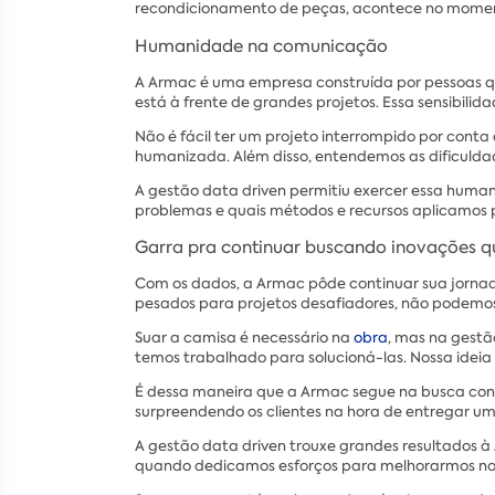
recondicionamento de peças, acontece no momen
Humanidade na comunicação
A Armac é uma empresa construída por pessoas qu
está à frente de grandes projetos. Essa sensibi
Não é fácil ter um projeto interrompido por con
humanizada. Além disso, entendemos as dificuldad
A gestão data driven permitiu exercer essa hum
problemas e quais métodos e recursos aplicamos p
Garra pra continuar buscando inovações q
Com os dados, a Armac pôde continuar sua jorna
pesados para projetos desafiadores, não podemos e
Suar a camisa é necessário na
obra
, mas na gestã
temos trabalhado para solucioná-las. Nossa ideia
É dessa maneira que a Armac segue na busca const
surpreendendo os clientes na hora de entregar u
A gestão data driven trouxe grandes resultados 
quando dedicamos esforços para melhorarmos no