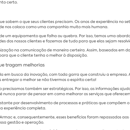
to certo.
e sabem o que seus clientes precisam. Os anos de experiência no s
lidade nos coloca como uma companhia muito mais humana.
ta de um equipamento que falha ou quebra. Por isso, temos uma abo
es dos nossos clientes e fazemos de tudo para que elas sejam resolvi
anização na comunicação de maneira certeira. Assim, baseados em d
ara que o cliente tenha o melhor à disposição.
ue tragam melhorias
da em busca da inovação, com toda garra que construiu a empresa. 
ntregar o melhor se não tivermos o espírito certo!
o precisamos também ser estratégicos. Por isso, as informações aju
 é nunca parar de pensar em como melhorar os serviços que oferecem
ante por desenvolvimento de processos e práticas que compõem o ser
ma experiência completa.
à Armac e, consequentemente, esses benefícios foram repassados aos
ssa gestão e operação.