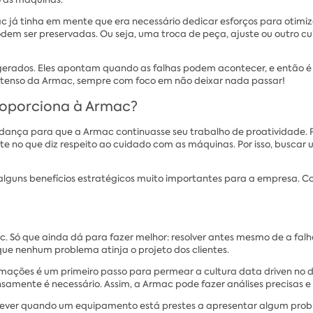
ac já tinha em mente que era necessário dedicar esforços para ot
podem ser preservadas. Ou seja, uma troca de peça, ajuste ou outro
gerados. Eles apontam quando as falhas podem acontecer, e então é 
o intenso da Armac, sempre com foco em não deixar nada passar!
proporciona à Armac?
ança para que a Armac continuasse seu trabalho de proatividade. 
nte no que diz respeito ao cuidado com as máquinas. Por isso, busca
lguns benefícios estratégicos muito importantes para a empresa. Con
c. Só que ainda dá para fazer melhor: resolver antes mesmo de a fal
que nenhum problema atinja o projeto dos clientes.
mações é um primeiro passo para permear a cultura data driven no di
ensamente é necessário. Assim, a Armac pode fazer análises precisas 
ever quando um equipamento está prestes a apresentar algum proble