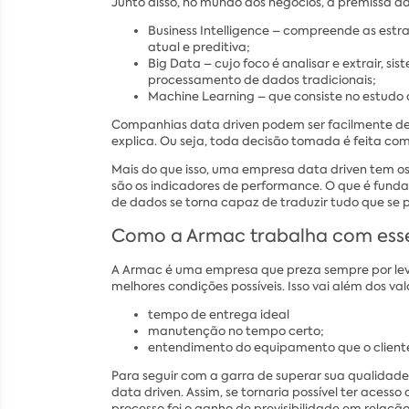
Junto disso, no mundo dos negócios, a premissa d
Business Intelligence – compreende as estra
atual e preditiva;
Big Data – cujo foco é analisar e extrair, 
processamento de dados tradicionais;
Machine Learning – que consiste no estudo
Companhias data driven podem ser facilmente def
explica. Ou seja, toda decisão tomada é feita c
Mais do que isso, uma empresa data driven tem o
são os indicadores de performance. O que é funda
de dados se torna capaz de traduzir tudo que se p
Como a Armac trabalha com ess
A Armac é uma empresa que preza sempre por leva
melhores condições possíveis. Isso vai além dos 
tempo de entrega ideal
manutenção no tempo certo;
entendimento do equipamento que o cliente
Para seguir com a garra de superar sua qualidade
data driven. Assim, se tornaria possível ter ace
processo foi o ganho de previsibilidade em relaçã