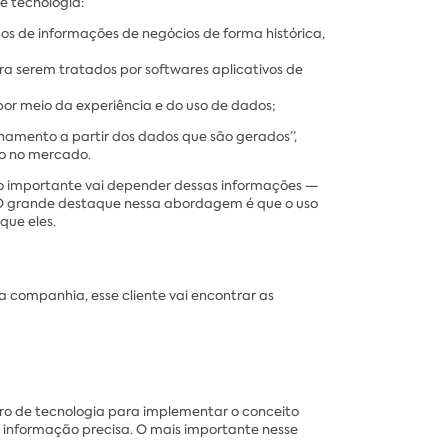
e tecnologia:
dos de informações de negócios de forma histórica,
ra serem tratados por softwares aplicativos de
r meio da experiência e do uso de dados;
namento a partir dos dados que são gerados”,
ão no mercado.
to importante vai depender dessas informações —
. O grande destaque nessa abordagem é que o uso
que eles.
 companhia, esse cliente vai encontrar as
iro de tecnologia para implementar o conceito
m informação precisa. O mais importante nesse