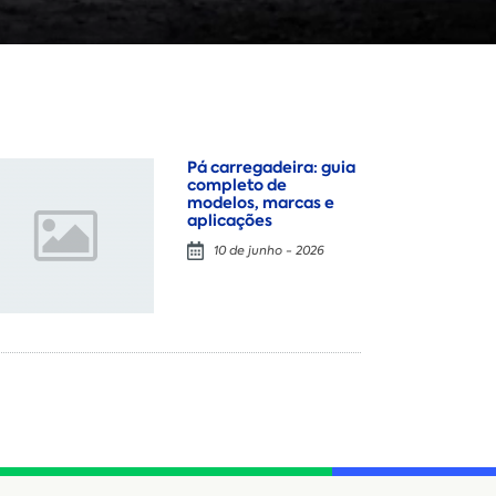
Pá carregadeira: guia
completo de
modelos, marcas e
aplicações
10 de junho - 2026
Locação
Compra de seminovos
Nome
*
E-mail
*