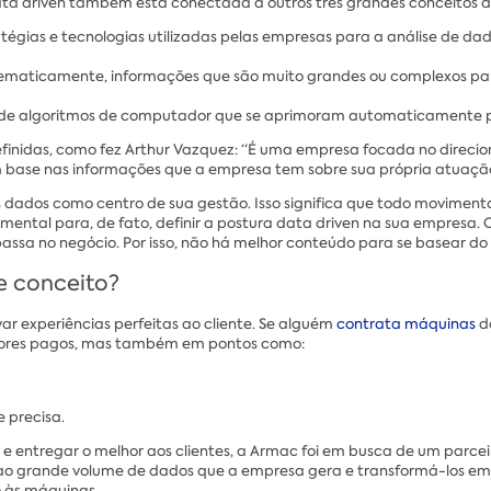
ata driven também está conectada a outros três grandes conceitos d
tégias e tecnologias utilizadas pelas empresas para a análise de da
sistematicamente, informações que são muito grandes ou complexos pa
 de algoritmos de computador que se aprimoram automaticamente po
inidas, como fez Arthur Vazquez: “É uma empresa focada no direcio
om base nas informações que a empresa tem sobre sua própria atuaç
s dados como centro de sua gestão. Isso significa que todo movimen
mental para, de fato, definir a postura data driven na sua empresa
assa no negócio. Por isso, não há melhor conteúdo para se basear do 
e conceito?
r experiências perfeitas ao cliente. Se alguém
contrata máquinas
da
valores pagos, mas também em pontos como:
 precisa.
 e entregar o melhor aos clientes, a Armac foi em busca de um parce
sso ao grande volume de dados que a empresa gera e transformá-los e
o às máquinas.