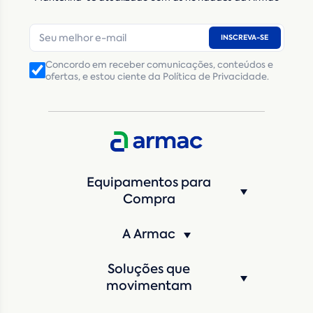
E-mail
*
INSCREVA-SE
Número de telefone
*
Concordo em receber comunicações, conteúdos e
ofertas, e estou ciente da Política de Privacidade.
CNPJ
Inscrição Estadual
(Produtor Rural)
CNPJ da empresa/ CPF - Produtor rural
*
Estado
*
Equipamentos para
Cidade
*
Compra
A Armac
Máquina de interesse
*
Soluções que
Qual o período de locação?
*
movimentam