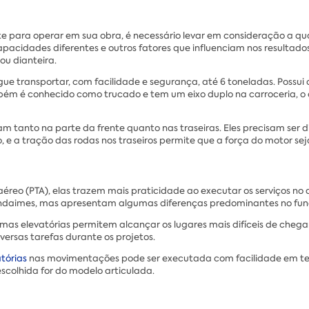
e para operar em sua obra, é necessário levar em consideração a qu
acidades diferentes e outros fatores que influenciam nos resultados
ou dianteira.
 transportar, com facilidade e segurança, até 6 toneladas. Possui d
mbém é conhecido como trucado e tem um eixo duplo na carroceria, o 
cam tanto na parte da frente quanto nas traseiras. Eles precisam ser
 e a tração das rodas nos traseiros permite que a força do motor seja
o (PTA), elas trazem mais praticidade ao executar os serviços no a
 andaimes, mas apresentam algumas diferenças predominantes no fu
rmas elevatórias permitem alcançar os lugares mais difíceis de chega
ersas tarefas durante os projetos.
tórias
nas movimentações pode ser executada com facilidade em terr
scolhida for do modelo articulada.