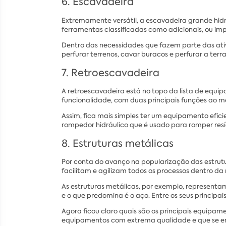
6. Escavadeira
Extremamente versátil, a escavadeira grande hidr
ferramentas classificadas como adicionais, ou im
Dentro das necessidades que fazem parte das ativ
perfurar terrenos, cavar buracos e perfurar a terra
7. Retroescavadeira
A retroescavadeira está no topo da lista de equi
funcionalidade, com duas principais funções ao 
Assim, fica mais simples ter um equipamento efi
rompedor hidráulico que é usado para romper resíd
8. Estruturas metálicas
Por conta do avanço na popularização das estrutu
facilitam e agilizam todos os processos dentro da
As estruturas metálicas, por exemplo, representam 
e o que predomina é o aço. Entre os seus principai
Agora ficou claro quais são os principais equipa
equipamentos com extrema qualidade e que se enc