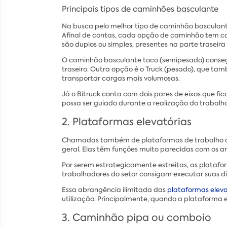
Principais tipos de caminhões basculante
Na busca pelo melhor tipo de caminhão basculant
Afinal de contas, cada opção de caminhão tem cap
são duplos ou simples, presentes na parte traseira 
O caminhão basculante toco (semipesado) consegue
traseiro. Outra opção é o Truck (pesado), que ta
transportar cargas mais volumosas.
Já o Bitruck conta com dois pares de eixos que fi
possa ser guiado durante a realização do trabalho,
2. Plataformas elevatórias
Chamadas também de plataformas de trabalho aére
geral. Elas têm funções muito parecidas com os
Por serem estrategicamente estreitas, as platafo
trabalhadores do setor consigam executar suas div
Essa abrangência ilimitada das
plataformas eleva
utilização. Principalmente, quando a plataforma e
3. Caminhão pipa ou comboio