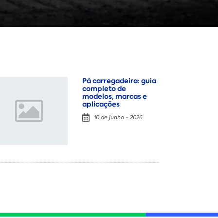
Pá carregadeira: guia
completo de
modelos, marcas e
aplicações
10 de junho - 2026
Locação
Compra de seminovos
Nome
*
E-mail
*