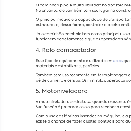
O caminhão pipa é muito utilizado no abastecimen
No entanto, ele também tem seu lugar na construçã
O principal motivo é a capacidade de transporta
estruturas e, dessa forma, controlar a poeira emi
Já o caminhão comboio tem como principal uso o t
funcionem corretamente e que os operadores não
4. Rolo compactador
Esse tipo de equipamento é utilizado em
solos
que 
materiais e estabilizar superfícies.
Também tem uso recorrente em terraplanagem e ru
pé de carneiro e os lisos. Os mini rolos, operado
5. Motoniveladora
A motoniveladora se destaca quando o assunto é 
Sua função é preparar o solo para receber a cons
Com o uso das lâminas inseridas na máquina, ela 
existe a chance de fazer ajustes pontuais para qu