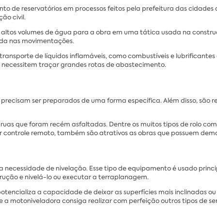
to de reservatórios em processos feitos pela prefeitura das cidades
o civil.
r altos volumes de água para a obra em uma tática usada na constru
tida nas movimentações.
ransporte de líquidos inflamáveis, como combustíveis e lubrificantes
 necessitem traçar grandes rotas de abastecimento.
precisam ser preparados de uma forma específica. Além disso, são res
as que foram recém asfaltadas. Dentre os muitos tipos de rolo comp
s por controle remoto, também são atrativos as obras que possuem de
a necessidade de nivelação. Esse tipo de equipamento é usado prin
trução e nivelá-lo ou executar a terraplanagem.
potencializa a capacidade de deixar as superfícies mais inclinadas o
e a motoniveladora consiga realizar com perfeição outros tipos de ser