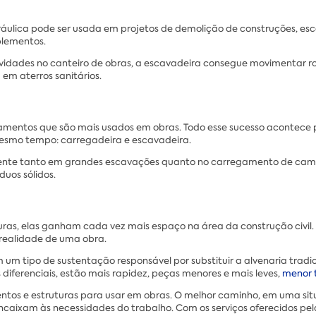
áulica pode ser usada em projetos de demolição de construções, esc
plementos.
idades no canteiro de obras, a escavadeira consegue movimentar roch
 em aterros sanitários.
pamentos que são mais usados em obras. Todo esse sucesso acontece 
mesmo tempo: carregadeira e escavadeira.
ciente tanto em grandes escavações quanto no carregamento de cam
uos sólidos.
ras, elas ganham cada vez mais espaço na área da construção civil.
 realidade de uma obra.
um tipo de sustentação responsável por substituir a alvenaria tradici
s diferenciais, estão mais rapidez, peças menores e mais leves,
menor
mentos e estruturas para usar em obras. O melhor caminho, em uma si
aixam às necessidades do trabalho. Com os serviços oferecidos pe