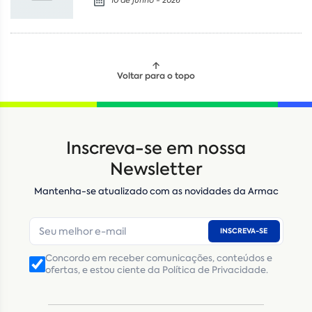
10 de junho - 2026
Voltar para o topo
Locação
Compra de seminovos
Inscreva-se em nossa
Nome
*
Newsletter
Mantenha-se atualizado com as novidades da Armac
E-mail
*
INSCREVA-SE
Número de telefone
*
Concordo em receber comunicações, conteúdos e
ofertas, e estou ciente da Política de Privacidade.
CNPJ
Inscrição Estadual
(Produtor Rural)
CNPJ da empresa/ CPF - Produtor rural
*