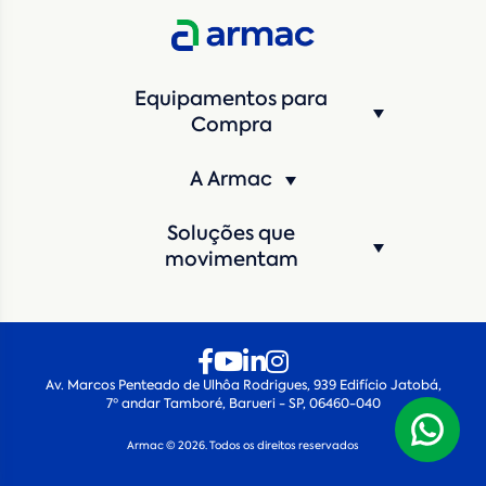
Estado
*
Equipamentos para
Cidade
*
Compra
A Armac
Máquina de interesse
*
Soluções que
Qual o período de locação?
*
movimentam
Quando você pretende iniciar a locação?
*
Av. Marcos Penteado de Ulhôa Rodrigues, 939 Edifício Jatobá,
7º andar Tamboré, Barueri - SP, 06460-040
Armac © 2026. Todos os direitos reservados