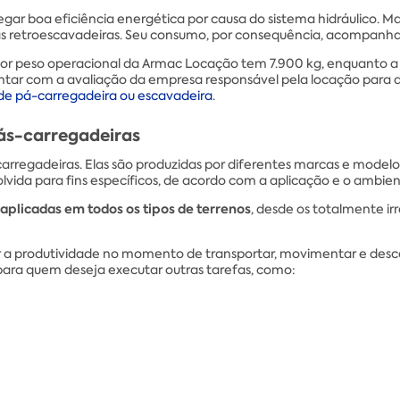
r boa eficiência energética por causa do sistema hidráulico. Mas
as retroescavadeiras. Seu consumo, por consequência, acompanha
ior peso operacional da Armac Locação tem 7.900 kg, enquanto 
ntar com a avaliação da empresa responsável pela locação para di
l de pá-carregadeira ou escavadeira
.
pás-carregadeiras
arregadeiras. Elas são produzidas por diferentes marcas e model
ida para fins específicos, de acordo com a aplicação e o ambient
aplicadas em todos os tipos de terrenos
, desde os totalmente ir
a produtividade no momento de transportar, movimentar e descar
ara quem deseja executar outras tarefas, como: