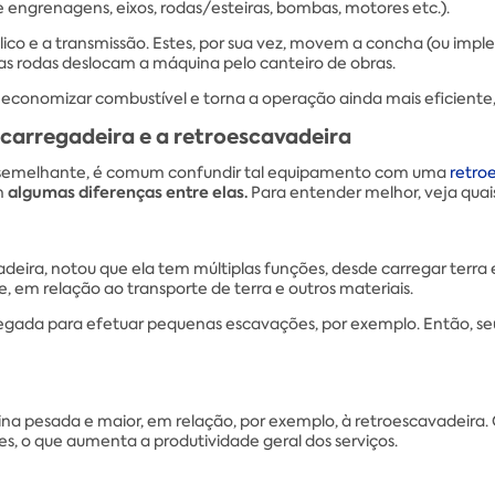
engrenagens, eixos, rodas/esteiras, bombas, motores etc.).
ico e a transmissão. Estes, por sua vez, movem a concha (ou impl
m, as rodas deslocam a máquina pelo canteiro de obras.
 economizar combustível e torna a operação ainda mais eficiente,
carregadeira e a retroescavadeira
semelhante, é comum confundir tal equipamento com uma
retro
algumas diferenças entre elas.
m
Para entender melhor, veja quais 
deira, notou que ela tem múltiplas funções, desde carregar terra
, em relação ao transporte de terra e outros materiais.
da para efetuar pequenas escavações, por exemplo. Então, seu u
 pesada e maior, em relação, por exemplo, à retroescavadeira. C
, o que aumenta a produtividade geral dos serviços.