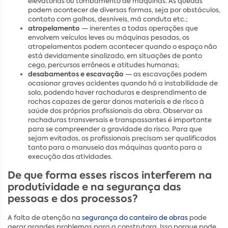
elevatórias ou tombamento de máquinas. As quedas
podem acontecer de diversas formas, seja por obstáculos,
contato com galhos, desníveis, má conduta etc.;
atropelamento
— inerentes a todas operações que
envolvem veículos leves ou máquinas pesadas, os
atropelamentos podem acontecer quando o espaço não
está devidamente sinalizado, em situações de ponto
cego, percursos errôneos e atitudes humanas;
desabamentos e escavação
— as escavações podem
ocasionar graves acidentes quando há a instabilidade de
solo, podendo haver rachaduras e desprendimento de
rochas capazes de gerar danos materiais e de risco à
saúde dos próprios profissionais da obra. Observar as
rachaduras transversais e transpassantes é importante
para se compreender a gravidade do risco. Para que
sejam evitados, os profissionais precisam ser qualificados
tanto para o manuseio das máquinas quanto para a
execução das atividades.
De que forma esses riscos interferem na
produtividade e na segurança das
pessoas e dos processos?
A falta de atenção na
segurança do canteiro de obras
pode
gerar grandes problemas para a construtora. Isso porque pode