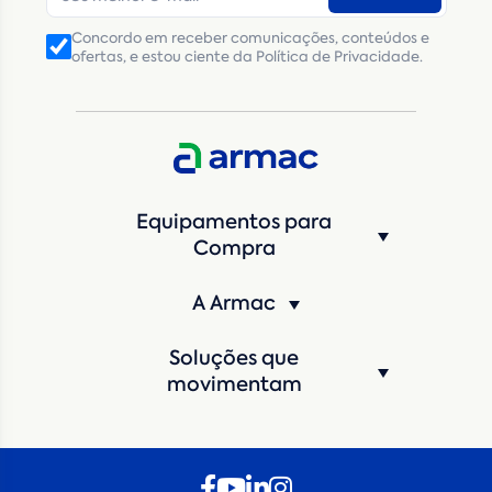
Número de telefone
*
Concordo em receber comunicações, conteúdos e
ofertas, e estou ciente da Política de Privacidade.
CNPJ
Inscrição Estadual
(Produtor Rural)
CNPJ da empresa/ CPF - Produtor rural
*
Estado
*
Equipamentos para
Cidade
*
Compra
A Armac
Máquina de interesse
*
Soluções que
Qual o período de locação?
*
movimentam
Quando você pretende iniciar a locação?
*