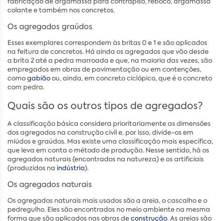
fabricação de argamassa para contrapiso, reboco, argamassa
colante e também nos concretos.
Os agregados graúdos
Esses exemplares correspondem às britas 0 e 1 e são aplicados
na feitura de concretos. Há ainda os agregados que vão desde
a brita 2 até a pedra marroada e que, na maioria das vezes, são
empregados em obras de pavimentação ou em contenções,
como
gabião
ou, ainda, em concreto ciclópico, que é o concreto
com pedra.
Quais são os outros tipos de agregados?
A classificação básica considera prioritariamente as dimensões
dos agregados na construção civil e, por isso, divide-os em
miúdos e graúdos. Mas existe uma classificação mais específica,
que leva em conta o método de produção. Nesse sentido, há os
agregados naturais (encontrados na natureza) e os artificiais
(produzidos na
indústria
).
Os agregados naturais
Os agregados naturais mais usados são a areia, o cascalho e o
pedregulho. Eles são encontrados no meio ambiente na mesma
forma que são aplicados nas obras de
construção
. As areias são