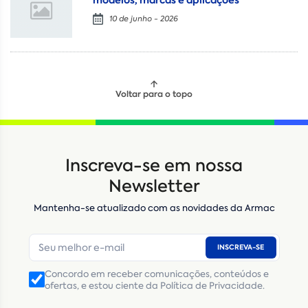
modelos, marcas e aplicações
10 de junho - 2026
Voltar para o topo
Locação
Compra de seminovos
Inscreva-se em nossa
Nome
*
Newsletter
Mantenha-se atualizado com as novidades da Armac
E-mail
*
INSCREVA-SE
Número de telefone
*
Concordo em receber comunicações, conteúdos e
ofertas, e estou ciente da Política de Privacidade.
CNPJ
Inscrição Estadual
(Produtor Rural)