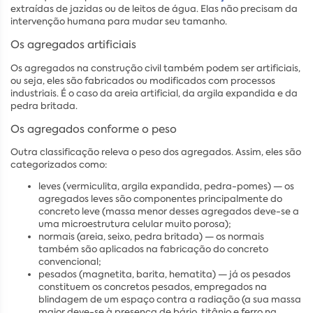
extraídas de jazidas ou de leitos de água. Elas não precisam da
intervenção humana para mudar seu tamanho.
Os agregados artificiais
Os agregados na construção civil também podem ser artificiais,
ou seja, eles são fabricados ou modificados com processos
industriais. É o caso da areia artificial, da argila expandida e da
pedra britada.
Os agregados conforme o peso
Outra classificação releva o peso dos agregados. Assim, eles são
categorizados como:
leves (vermiculita, argila expandida, pedra-pomes) — os
agregados leves são componentes principalmente do
concreto leve (massa menor desses agregados deve-se a
uma microestrutura celular muito porosa);
normais (areia, seixo, pedra britada) — os normais
também são aplicados na fabricação do concreto
convencional;
pesados (magnetita, barita, hematita) — já os pesados
constituem os concretos pesados, empregados na
blindagem de um espaço contra a radiação (a sua massa
maior deve-se à presença de bário, titânio e ferro na