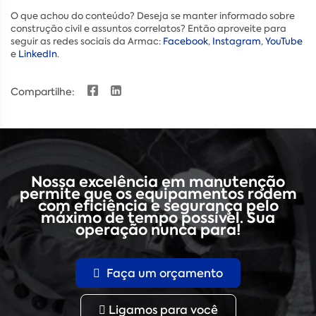
O que achou do conteúdo? Deseja se manter informado sobre
construção civil e assuntos correlatos? Então aproveite para
seguir as redes sociais da Armac:
Facebook
,
Instagram
,
YouTube
e
LinkedIn
.
Compartilhe:
Nossa excelência em manutenção
permite que os equipamentos rodem
com eficiência e segurança pelo
máximo de tempo possível. Sua
operação nunca para!
Faça um orçamento
Ligamos para você