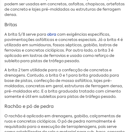
podem ser usadas em concretos, asfaltos, chapiscos, artefatos
de concreto e lajes pré-moldadas ou estruturas de ferragem
densa.
Britas
A brita 5/8 serve para
obra
com exigências específicas,
pavimentações asfálticas e concretos especiais. Já a brita 4 é
utilizada em sumidouros, fossas sépticas, gabião, lastros de
ferrovias e concretos ciclópicos. Por outro lado, a brita 3 é
aplicada em lastros de ferrovias e usada como reforço de
subleito para pistas de tráfego pesado.
A brita 2 tem utilidade para a confecção de concretos e
drenagens. Contudo, a brita 0 e 1 para brita graduada para
base de pistas, confecção de massa asfáltica, lajes pré-
moldadas, concretos em geral, estruturas de ferragem densa,
pré-moldados etc. E a brita graduada tratada com cimento
somente é útil em subleitos para pistas de tráfego pesado.
Rachão e pó de pedra
O rachão é aplicado em drenagens, gabião, calçamentos de
ruas e concretos ciclópicos. O pó de pedra normalmente é
requisitado para a execução de terraplenagens, pois serve
como estabilizador do solo e material para sub-base, concreto