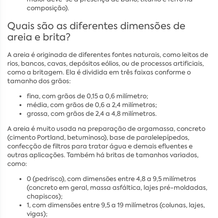
composição).
Quais são as diferentes dimensões de
areia e brita?
A areia é originada de diferentes fontes naturais, como leitos de
rios, bancos, cavas, depósitos eólios, ou de processos artificiais,
como a britagem. Ela é dividida em três faixas conforme o
tamanho dos grãos:
fina, com grãos de 0,15 a 0,6 milímetro;
média, com grãos de 0,6 a 2,4 milímetros;
grossa, com grãos de 2,4 a 4,8 milímetros.
A areia é muito usada na preparação de argamassa, concreto
(cimento Portland, betuminoso), base de paralelepípedos,
confecção de filtros para tratar água e demais efluentes e
outras aplicações. Também há britas de tamanhos variados,
como:
0 (pedrisco), com dimensões entre 4,8 a 9,5 milímetros
(concreto em geral, massa asfáltica, lajes pré-moldadas,
chapiscos);
1, com dimensões entre 9,5 a 19 milímetros (colunas, lajes,
vigas);