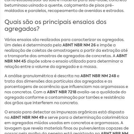
betuminoso usinado a quente, calçamento de pisos pré-
moldados e paralelos, recapeamento de avenidas e estradas.
Quais são os principais ensaios dos
agregados?
Vários ensaios são realizados para caracterizar os agregados.
ABNT NBR NM
26
Um deles é determinado pela
e impõe a
realização de coletas de amostragens a partir da extração até
ABNT
o transporte das amostras de agregados de concretos. A
NBR NM 45
dispõe sobre o ensaio utilizado para determinar a
relação entre o volume do agregado e a massa.
ABNT NBR NM 248
A análise granulométrica é descrita na
e
trata das dimensões das partículas dos agregados e as
porcentagens de ocorrência que influenciam nas argamassas e
ABNT NBR 7218
nos concretos. Com a
avalia-se a qualidade do
agregado conforme a contaminação por torrões e resistência
dos grãos que interferem no concreto.
O ensaio para detectar as impurezas orgânicas está disposto
ABNT NBR NM 49
na
e serve para a determinação colorimétrica
em agregados miúdos usados em concretos e argamassas. A
lavagem que revela materiais finos ou pulverulentos capazes de
ABNT NBR NM
passar pela malha da peneira está registrada na