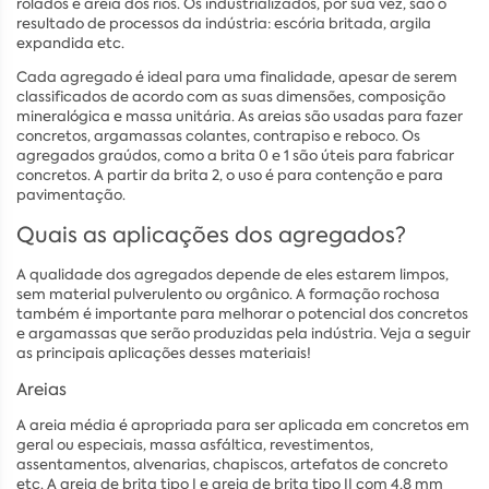
rolados e areia dos rios. Os industrializados, por sua vez, são o
resultado de processos da indústria: escória britada, argila
expandida etc.
Cada agregado é ideal para uma finalidade, apesar de serem
classificados de acordo com as suas dimensões, composição
mineralógica e massa unitária. As areias são usadas para fazer
concretos, argamassas colantes, contrapiso e reboco. Os
agregados graúdos, como a brita 0 e 1 são úteis para fabricar
concretos. A partir da brita 2, o uso é para contenção e para
pavimentação.
Quais as aplicações dos agregados?
A qualidade dos agregados depende de eles estarem limpos,
sem material pulverulento ou orgânico. A formação rochosa
também é importante para melhorar o potencial dos concretos
e argamassas que serão produzidas pela indústria. Veja a seguir
as principais aplicações desses materiais!
Areias
A areia média é apropriada para ser aplicada em concretos em
geral ou especiais, massa asfáltica, revestimentos,
assentamentos, alvenarias, chapiscos, artefatos de concreto
etc. A areia de brita tipo I e areia de brita tipo II com 4,8 mm