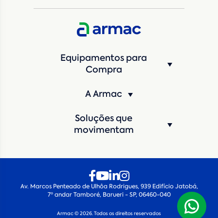
CNPJ da empresa/ CPF - Produtor rural
*
Estado
*
Equipamentos para
Cidade
*
Compra
A Armac
Máquina de interesse
*
Soluções que
Qual o período de locação?
*
movimentam
Quando você pretende iniciar a locação?
*
Av. Marcos Penteado de Ulhôa Rodrigues, 939 Edifício Jatobá,
7º andar Tamboré, Barueri - SP, 06460-040
Armac © 2026. Todos os direitos reservados