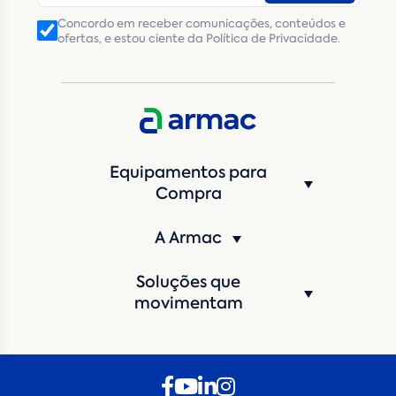
Número de telefone
*
Concordo em receber comunicações, conteúdos e
ofertas, e estou ciente da Política de Privacidade.
CNPJ
Inscrição Estadual
(Produtor Rural)
CNPJ da empresa/ CPF - Produtor rural
*
Estado
*
Equipamentos para
Cidade
*
Compra
A Armac
Máquina de interesse
*
Soluções que
Qual o período de locação?
*
movimentam
Quando você pretende iniciar a locação?
*