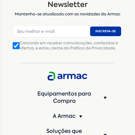
Newsletter
Mantenha-se atualizado com as novidades da Armac
E-mail
*
INSCREVA-SE
Número de telefone
*
Concordo em receber comunicações, conteúdos e
ofertas, e estou ciente da Política de Privacidade.
CNPJ
Inscrição Estadual
(Produtor Rural)
CNPJ da empresa/ CPF - Produtor rural
*
Estado
*
Equipamentos para
Cidade
*
Compra
A Armac
Máquina de interesse
*
Soluções que