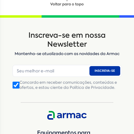
Voltar para o topo
Locação
Compra de seminovos
Inscreva-se em nossa
Nome
*
Newsletter
Mantenha-se atualizado com as novidades da Armac
E-mail
*
INSCREVA-SE
Número de telefone
*
Concordo em receber comunicações, conteúdos e
ofertas, e estou ciente da Política de Privacidade.
CNPJ
Inscrição Estadual
(Produtor Rural)
CNPJ da empresa/ CPF - Produtor rural
*
Estado
*
Equipamentos para