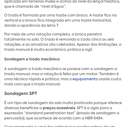
aplicada em terrenos moles e acima do nível do lençol freático,
que é chamado de “nível d’água”.
O trado é formado por uma haste com broca. A haste fica na
vertical e a broca fica integrada em uma haste horizontal,
dando a aparência da letra T.
Por meio de uma rotação completa, a broca penetra
totalmente no solo. O trado é removido a cada cinco ou seis
rotações, e as amostras são coletadas. Apesar das limitações, o
trado manual é muito econômico, prático e ágil.
Sondagem a trado mecânico
A sondagem a trado mecânico se parece com a sondagem a
.
trado manual, mas a rotação é feita por um motor
Também é
uma técnica rápida e prática, mas o
equipamento
usado custa
mais caro que o trado manual.
Sondagem SPT
É um tipo de sondagem do solo muito praticado porque oferece
preços acessíveis
diversos benefícios a
. SPT é a sigla para a
expressão “
standard penetration test
” (ensaio de sondagem a
percussão), que acontece de acordo com a NBR 6484.
O equipamento é um tubo vertical que recebe golpes de um