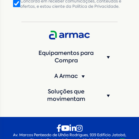
Concordo em receber comunicações, conteúdos e
ofertas, e estou ciente da Política de Privacidade.
CNPJ
Inscrição Estadual
(Produtor Rural)
CNPJ da empresa/ CPF - Produtor rural
*
Estado
*
Equipamentos para
Cidade
*
Compra
A Armac
Máquina de interesse
*
Soluções que
Qual o período de locação?
*
movimentam
Quando você pretende iniciar a locação?
*
Av. Marcos Penteado de Ulhôa Rodrigues, 939 Edifício Jatobá,