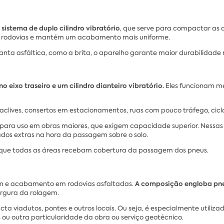
istema de duplo cilindro vibratório
, que serve para compactar as 
as rodovias e mantém um acabamento mais uniforme.
a asfáltica, como a brita, o aparelho garante maior durabilidade na
eixo traseiro e um cilindro dianteiro vibratório.
Eles funcionam m
lives, consertos em estacionamentos, ruas com pouco tráfego, ciclo
a uso em obras maiores, que exigem capacidade superior. Nessas sit
os extras na hora da passagem sobre o solo.
a que todas as áreas recebam cobertura da passagem dos pneus.
A composição engloba pneu
em e acabamento em rodovias asfaltadas.
argura da rolagem.
a viadutos, pontes e outros locais. Ou seja, é especialmente utili
s ou outra particularidade da obra ou serviço geotécnico.