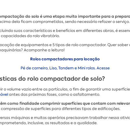
ompactação do solo é uma etapa muito importante para a preparaç
cima dela ficam comprometidas, sendo necessário refazer o serviço.
cluindo suas características e benefícios em diferentes obras, é essenc
 capacidades do rolo vibratório.
 locação de equipamentos e 5 tipos de rolo compactador. Quer saber
maquinários? Acompanhe a leitura!
Rolos compactadores para locação
Pé de carneiro, Liso, Tandem e Mini rolos. Acesse
ísticas do rolo compactador de solo?
r o volume vazio entre as partículas, a fim de garantir uma superfí
ável
antes das próximas fases, como o asfaltamento.
m como finalidade comprimir superfícies que contam com relevant
compressão de superfícies para diferentes tipos de edificações.
ersas máquinas e muitos operários precisavam trabalhar nessa ativi
mprometendo, inclusive, os resultados e a qualidade.