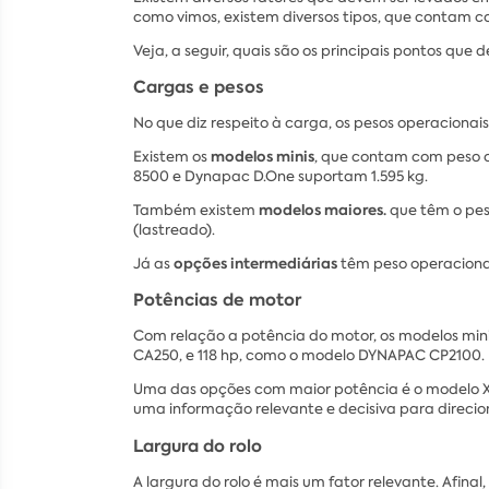
como vimos, existem diversos tipos, que contam co
Veja, a seguir, quais são os principais pontos qu
Cargas e pesos
No que diz respeito à carga, os pesos operacionais
modelos minis
Existem os
, que contam com peso 
8500 e Dynapac D.One suportam 1.595 kg.
modelos maiores.
Também existem
que têm o pes
(lastreado).
opções intermediárias
Já as
têm peso operacion
Potências de motor
Com relação a potência do motor, os modelos mini
CA250, e 118 hp, como o modelo DYNAPAC CP2100.
Uma das opções com maior potência é o modelo XCM
uma informação relevante e decisiva para direci
Largura do rolo
A largura do rolo é mais um fator relevante. Afinal,