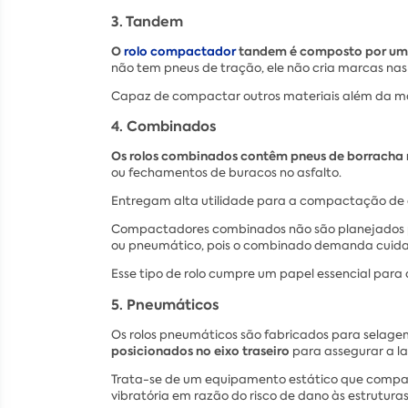
3. Tandem
O
rolo compactador
tandem é composto por um s
não tem pneus de tração, ele não cria marcas n
Capaz de compactar outros materiais além da mant
4. Combinados
Os rolos combinados contêm pneus de borracha no 
ou fechamentos de buracos no asfalto.
Entregam alta utilidade para a compactação de ac
Compactadores combinados não são planejados par
ou pneumático, pois o combinado demanda cuidad
Esse tipo de rolo cumpre um papel essencial par
5. Pneumáticos
Os rolos pneumáticos são fabricados para selag
posicionados no eixo traseiro
para assegurar a l
Trata-se de um equipamento estático que compact
vibratória em razão do risco de dano às estrutura