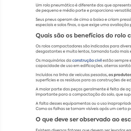
Um rolo pneumático é diferente dos que apresenta
de pequeno e médio porte e proporciona versatilid
Seus pneus operam de cima a baixo e criam press
especiais e solos finos, o que exige uma avaliação
Quais são os benefícios do rol
Os rolos compactadores são indicados para diverso
desgastantes e muito lentos, tornando tudo mais e
Os maquinários da
construção civil
estão sempre e
capacidade de uso em edificações, aterros sanitári
, os produt
Incluídos na linha de veículos pesados
superfícies e os resíduos para as construções de edi
A maior parte das peças geralmente é feita de aç
importante para a compactação do solo, que supor
A falta desses equipamentos ou o uso inapropria
Como as falhas se tornam visíveis após um certo p
O que deve ser observado ao es
Existem diversos fatores que devem ser levados 