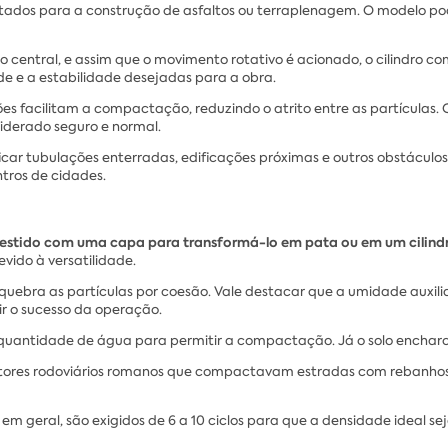
tados para a construção de asfaltos ou terraplenagem. O modelo po
entral, e assim que o movimento rotativo é acionado, o cilindro com
e e a estabilidade desejadas para a obra.
ções facilitam a compactação, reduzindo o atrito entre as partícula
siderado seguro e normal.
ar tubulações enterradas, edificações próximas e outros obstáculos
tros de cidades.
 revestido com uma capa para transformá-lo em pata ou em um cilin
evido à versatilidade.
uebra as partículas por coesão. Vale destacar que a umidade auxilia
ir o sucesso da operação.
a quantidade de água para permitir a compactação. Já o solo encha
tores rodoviários romanos que compactavam estradas com rebanhos 
 em geral, são exigidos de 6 a 10 ciclos para que a densidade ideal se