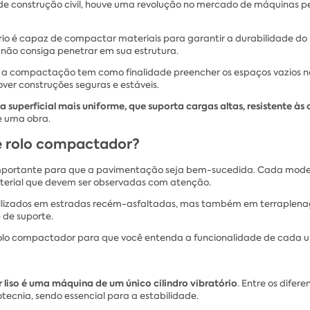
 de construção civil, houve uma revolução no mercado de máquinas 
ório é capaz de compactar materiais para garantir a durabilidade d
a não consiga penetrar em sua estrutura.
, a compactação tem como finalidade preencher os espaços vazios n
er construções seguras e estáveis.
erficial mais uniforme, que suporta cargas altas, resistente às a
e uma obra.
de rolo compactador?
importante para que a pavimentação seja bem-sucedida. Cada model
terial que devem ser observadas com atenção.
ilizados em estradas recém-asfaltadas, mas também em terraplenag
 de suporte.
e rolo compactador para que você entenda a funcionalidade de cada u
liso é uma máquina de um único cilindro vibratório
. Entre os difer
otecnia, sendo essencial para a estabilidade.