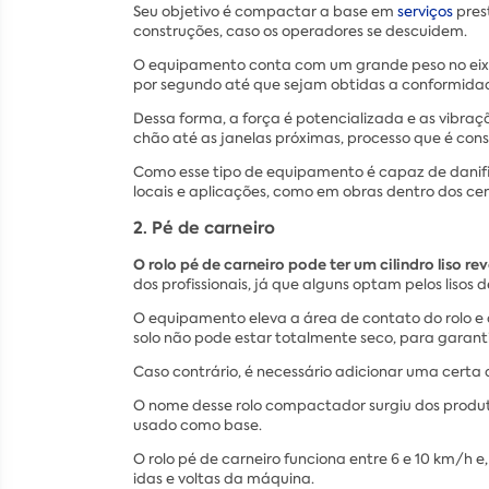
Seu objetivo é compactar a base em
serviços
pres
construções, caso os operadores se descuidem.
O equipamento conta com um grande peso no eixo c
por segundo até que sejam obtidas a conformidad
Dessa forma, a força é potencializada e as vibra
chão até as janelas próximas, processo que é con
Como esse tipo de equipamento é capaz de danific
locais e aplicações, como em obras dentro dos cen
2. Pé de carneiro
O rolo pé de carneiro pode ter um cilindro liso
dos profissionais, já que alguns optam pelos lisos d
O equipamento eleva a área de contato do rolo e q
solo não pode estar totalmente seco, para garant
Caso contrário, é necessário adicionar uma cert
O nome desse rolo compactador surgiu dos produ
usado como base.
O rolo pé de carneiro funciona entre 6 e 10 km/h e,
idas e voltas da máquina.