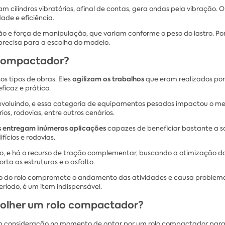
m cilindros vibratórios, afinal de contas, gera ondas pela vibração.
ade e eficiência.
ão e força de manipulação, que variam conforme o peso do lastro. P
 precisa para a escolha do modelo.
o compactador?
agilizam os trabalhos
s tipos de obras. Eles
que eram realizados por
ficaz e prático.
voluindo, e essa categoria de equipamentos pesados impactou o me
os, rodovias, entre outros cenários.
os entregam inúmeras aplicações
capazes de beneficiar bastante a 
fícios e rodovias.
o, e há o recurso de tração complementar, buscando a otimização da
ta as estruturas e o asfalto.
do do rolo compromete o andamento das atividades e causa problemas
eríodo, é um item indispensável.
colher um rolo compactador?
em consideração no momento de optar por um rolo compactador para 