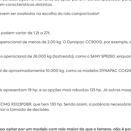
m características distintas.
e devem ser avaliados na escolha do rolo compactador!
 podem variar de 1.2t a 27t.
operacional de menos de 2.00 kg. O Dynapac CC900G, por exemplo, 
o operacional de 26.000 kg (lastreado), como o SANY SPR260, enqua
al de aproximadamente 10.000 kg, como os modelos DYNAPAC CC424
s apresentam 19 hp, e as opções mais robustas 125 hp. Já outros ma
G XS123PDBR, que tem 130 hp. Sendo assim, a potência necessária pa
onar a tomada de decisões.
ao optar por um modelo com rolo maior do que o terreno, não é possí