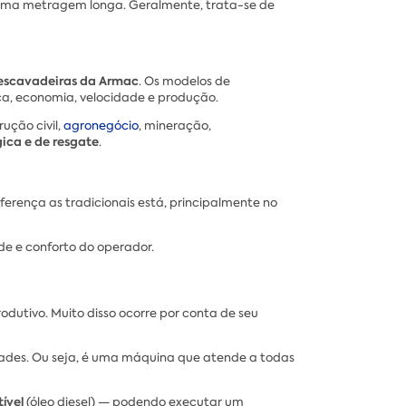
m uma metragem longa. Geralmente, trata-se de
escavadeiras da Armac
. Os modelos de
rça, economia, velocidade e produção.
ução civil,
agronegócio
, mineração,
ica e de resgate
.
erença as tradicionais está, principalmente no
de e conforto do operador.
dutivo. Muito disso ocorre por conta de seu
dades. Ou seja, é uma máquina que atende a todas
ível
(óleo diesel) — podendo executar um