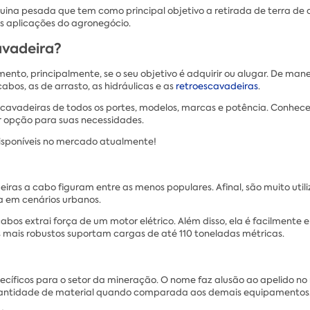
na pesada que tem como principal objetivo a retirada de terra de det
s aplicações do agronegócio.
avadeira?
ento, principalmente, se o seu objetivo é adquirir ou alugar. De man
bos, as de arrasto, as hidráulicas e as
retroescavadeiras
.
escavadeiras de todos os portes, modelos, marcas e potência. Conhe
or opção para suas necessidades.
isponíveis no mercado atualmente!
iras a cabo figuram entre as menos populares. Afinal, são muito util
a em cenários urbanos.
abos extrai força de um motor elétrico. Além disso, ela é facilmen
mais robustos suportam cargas de até 110 toneladas métricas.
cíficos para o setor da mineração. O nome faz alusão ao apelido no 
 quantidade de material quando comparada aos demais equipamentos