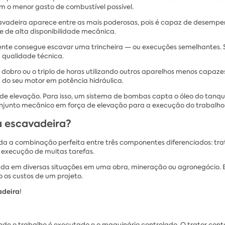
m o menor gasto de combustível possível.
cavadeira aparece entre as mais poderosas, pois é capaz de desemp
 e de alta disponibilidade mecânica.
nte consegue escavar uma trincheira — ou execuções semelhantes.
 qualidade técnica.
obro ou o triplo de horas utilizando outros aparelhos menos capazes
 do seu motor em potência hidráulica.
ça de elevação. Para isso, um sistema de bombas capta o óleo do tanq
junto mecânico em força de elevação para a execução do trabalho
a escavadeira?
da a combinação perfeita entre três componentes diferenciados: tra
a execução de muitas tarefas.
zada em diversas situações em uma obra, mineração ou agronegócio. 
 os custos de um projeto.
adeira
!
onde o trabalho é executado e o maquinário controlado. O trator con