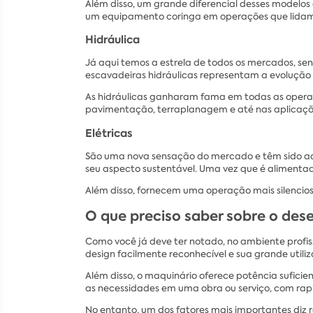
Além disso, um grande diferencial desses modelo
um equipamento coringa em operações que lidam c
Hidráulica
Já aqui temos a estrela de todos os mercados, se
escavadeiras hidráulicas representam a evolução t
As hidráulicas ganharam fama em todas as operaçõe
pavimentação, terraplanagem e até nas aplicaçõe
Elétricas
São uma nova sensação do mercado e têm sido ado
seu aspecto sustentável. Uma vez que é alimentad
Além disso, fornecem uma operação mais silencios
O que preciso saber sobre o de
Como você já deve ter notado, no ambiente profis
design facilmente reconhecível e sua grande utili
Além disso, o maquinário oferece potência sufici
as necessidades em uma obra ou serviço, com rap
No entanto, um dos fatores mais importantes diz