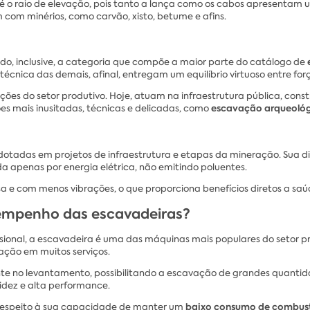
s é o raio de elevação, pois tanto a lança como os cabos apresenta
om minérios, como carvão, xisto, betume e afins.
ndo, inclusive, a categoria que compõe a maior parte do catálogo de
écnica das demais, afinal, entregam um equilíbrio virtuoso entre fo
s do setor produtivo. Hoje, atuam na infraestrutura pública, constr
escavação arqueológ
s mais inusitadas, técnicas e delicadas, como
tadas em projetos de infraestrutura e etapas da mineração. Sua dif
a apenas por energia elétrica, não emitindo poluentes.
a e com menos vibrações, o que proporciona benefícios diretos a saú
sempenho das escavadeiras?
sional, a escavadeira é uma das máquinas mais populares do setor pro
zação em muitos serviços.
ente no levantamento, possibilitando a escavação de grandes quanti
idez e alta performance.
baixo consumo de combust
 respeito à sua capacidade de manter um