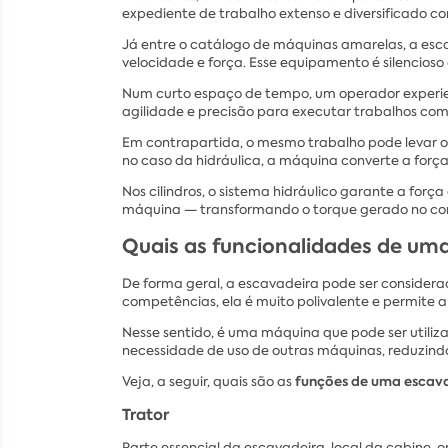
expediente de trabalho extenso e diversificado co
Já entre o catálogo de máquinas amarelas, a es
velocidade e força. Esse equipamento é silencioso
Num curto espaço de tempo, um operador experie
agilidade e precisão para executar trabalhos com
Em contrapartida, o mesmo trabalho pode levar o d
no caso da hidráulica, a máquina converte a força
Nos cilindros, o sistema hidráulico garante a for
máquina — transformando o torque gerado no con
Quais as funcionalidades de um
De forma geral, a escavadeira pode ser considera
competências, ela é muito polivalente e permite 
Nesse sentido, é uma máquina que pode ser utili
necessidade de uso de outras máquinas, reduzindo
funções de uma escav
Veja, a seguir, quais são as
Trator
Parte essencial da escavadeira, local da cabine, 