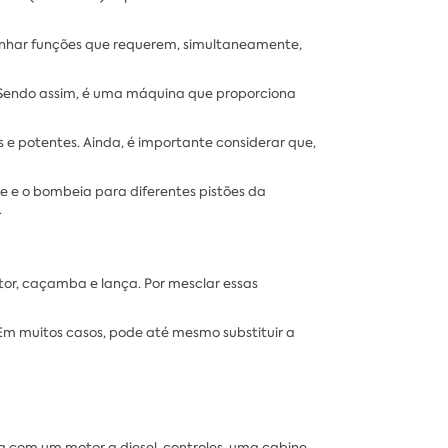
enhar funções que requerem, simultaneamente,
 Sendo assim, é uma máquina que proporciona
 e potentes. Ainda, é importante considerar que,
ue e o bombeia para diferentes pistões da
.
tor, caçamba e lança. Por mesclar essas
Em muitos casos, pode até mesmo substituir a
ta com um motor a diesel, controles, uma cabine