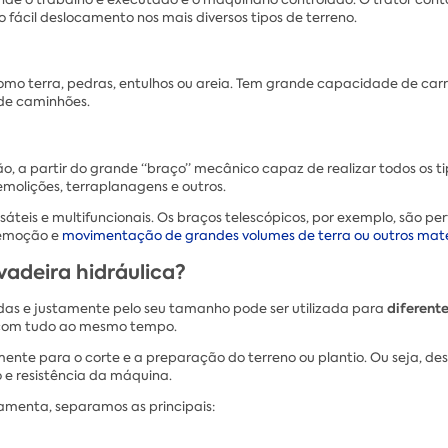
fácil deslocamento nos mais diversos tipos de terreno.
, como terra, pedras, entulhos ou areia. Tem grande capacidade de 
 de caminhões.
ão, a partir do grande “braço” mecânico capaz de realizar todos os t
molições, terraplanagens e outros.
áteis e multifuncionais. Os braços telescópicos, por exemplo, são pe
remoção e
movimentação de grandes volumes de terra ou outros mate
vadeira hidráulica?
diferente
das e justamente pelo seu tamanho pode ser utilizada para
 com tudo ao mesmo tempo.
mente para o corte e a preparação do terreno ou plantio. Ou seja, des
 e resistência da máquina.
amenta, separamos as principais: