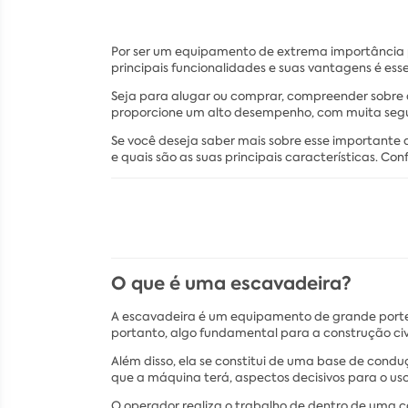
Por ser um equipamento de extrema importância p
principais funcionalidades e suas vantagens é esse
Seja para alugar ou comprar, compreender sobre 
proporcione um alto desempenho, com muita segu
Se você deseja saber mais sobre esse importante 
e quais são as suas principais características. Conf
O que é uma escavadeira?
A escavadeira é um equipamento de grande porte 
portanto, algo fundamental para a construção civi
Além disso, ela se constitui de uma base de condu
que a máquina terá, aspectos decisivos para o us
O operador realiza o trabalho de dentro de uma 