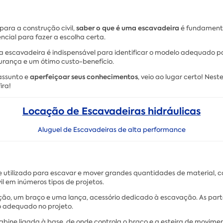
saber o que é uma escavadeira
ara a construção civil,
é fundamental
ncial para fazer a escolha certa.
a escavadeira é indispensável para identificar o modelo adequado p
rança e um ótimo custo-benefício.
aperfeiçoar seus conhecimentos
assunto e
, veio ao lugar certo! Ne
ira!
Locação de Escavadeiras hidráulicas
Aluguel de Escavadeiras de alta performance
utilizado para escavar e mover grandes quantidades de material, co
l em inúmeros tipos de projetos.
ção, um braço e uma lança, acessório dedicado à escavação. As parte
o adequado no projeto.
cabine ligada à base, de onde controla o braço e a esteira de movi