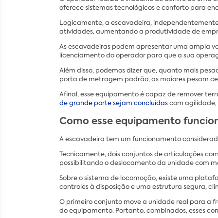
oferece sistemas tecnológicos e conforto para en
Logicamente, a escavadeira, independentemente d
atividades, aumentando a produtividade de empr
As escavadeiras podem apresentar uma ampla vari
licenciamento do operador para que a sua opera
Além disso, podemos dizer que, quanto mais pes
porta de metragem padrão, as maiores pesam cent
Afinal, esse equipamento é capaz de remover te
de grande porte sejam concluídas
com agilidade,
Como esse equipamento funcio
A escavadeira tem um funcionamento considerado si
Tecnicamente, dois conjuntos de articulações com
possibilitando o deslocamento da unidade com ma
Sobre o sistema de locomoção, existe uma plataf
controles à disposição e uma estrutura segura, c
O primeiro conjunto move a unidade real para a fr
do equipamento. Portanto, combinados, esses cont