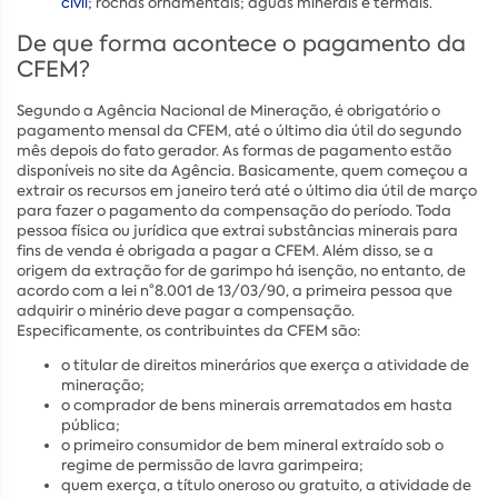
civil
; rochas ornamentais; águas minerais e termais.
De que forma acontece o pagamento da
CFEM?
Segundo a Agência Nacional de Mineração, é obrigatório o
pagamento mensal da CFEM, até o último dia útil do segundo
mês depois do fato gerador. As formas de pagamento estão
disponíveis no site da Agência. Basicamente, quem começou a
extrair os recursos em janeiro terá até o último dia útil de março
para fazer o pagamento da compensação do período. Toda
pessoa física ou jurídica que extrai substâncias minerais para
fins de venda é obrigada a pagar a CFEM. Além disso, se a
origem da extração for de garimpo há isenção, no entanto, de
acordo com a lei n°8.001 de 13/03/90, a primeira pessoa que
adquirir o minério deve pagar a compensação.
Especificamente, os contribuintes da CFEM são:
o titular de direitos minerários que exerça a atividade de
mineração;
o comprador de bens minerais arrematados em hasta
pública;
o primeiro consumidor de bem mineral extraído sob o
regime de permissão de lavra garimpeira;
quem exerça, a título oneroso ou gratuito, a atividade de