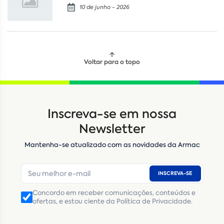
10 de junho - 2026
Voltar para o topo
Locação
Compra de seminovos
Inscreva-se em nossa
Nome
*
Newsletter
Mantenha-se atualizado com as novidades da Armac
E-mail
*
INSCREVA-SE
Número de telefone
*
Concordo em receber comunicações, conteúdos e
ofertas, e estou ciente da Política de Privacidade.
CNPJ
Inscrição Estadual
(Produtor Rural)
CNPJ da empresa/ CPF - Produtor rural
*