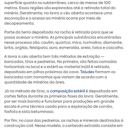
superfície quanto no subterrâneo, cerca de menos de 100
metros. Essas regiões são exploradas até a retirada total do
minério. Geralmente, na lavra a céu aberto acontece uma
escavação e o acesso ao minério ocorre por meio de
decapeamento.
Parte da terra depositada na rocha é retirada para que se
possa acessar o minério. As principais substâncias encontradas
nesse processo são: caulim, quartzo, mica, turmalina, diamante,
brita, argilas, feldspato, ouro, esmeralda, areia, talco e cascalho.
A lavra a céu aberto tem três métodos de extração —
bancadas, tiras e pedreiras. No primeiro, são feitas camadas
horizontais no local e o estéril ou material inútil é retirado,
depositado em pilhas próximas da cava.
Taludes
formam as
bancadas com tamanhos que variam de acordo com a
quantidade de minérios da área.
Já no método de tiras, a
composição estéril
é depositada em
cortes feitos durante as primeiras fases da lavra. Geralmente,
por ser mais barato e funcionar para produções em grande
escala é uma técnica usada para a exploração de carvão,
fosfato e xisto betuminoso.
Por fim, no caso das pedreiras, as rochas e minerais destinados à
construção civil. Nesse modelo, o conteúdo extraído consiste em