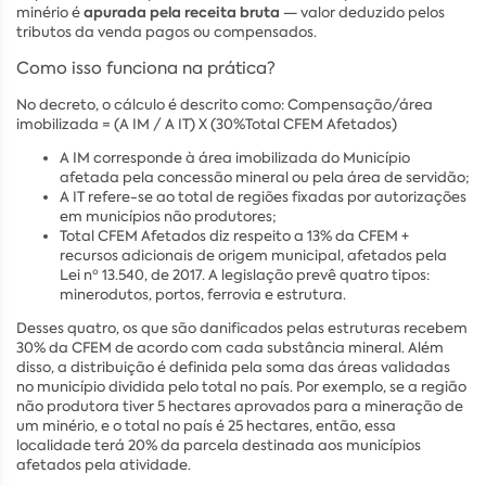
apurada pela receita bruta
minério é
— valor deduzido pelos
tributos da venda pagos ou compensados.
Como isso funciona na prática?
No decreto, o cálculo é descrito como: Compensação/área
imobilizada = (A IM / A IT) X (30%Total CFEM Afetados)
A IM corresponde à área imobilizada do Município
afetada pela concessão mineral ou pela área de servidão;
A IT refere-se ao total de regiões fixadas por autorizações
em municípios não produtores;
Total CFEM Afetados diz respeito a 13% da CFEM +
recursos adicionais de origem municipal, afetados pela
Lei nº 13.540, de 2017. A legislação prevê quatro tipos:
minerodutos, portos, ferrovia e estrutura.
Desses quatro, os que são danificados pelas estruturas recebem
30% da CFEM de acordo com cada substância mineral. Além
disso, a distribuição é definida pela soma das áreas validadas
no município dividida pelo total no país. Por exemplo, se a região
não produtora tiver 5 hectares aprovados para a mineração de
um minério, e o total no país é 25 hectares, então, essa
localidade terá 20% da parcela destinada aos municípios
afetados pela atividade.