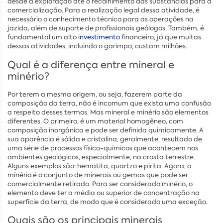
desde a exploração até o recolhimento das substâncias para a
comercialização. Para a realização legal dessa atividade, é
necessário o conhecimento técnico para as operações na
jazida, além de suporte de profissionais geólogos. Também, é
fundamental um alto
investimento
financeiro, já que muitas
dessas atividades, incluindo o garimpo, custam milhões.
Qual é a diferença entre mineral e
minério?
Por terem a mesma origem, ou seja, fazerem parte da
composição da terra, não é incomum que exista uma confusão
a respeito desses termos. Mas mineral e minério são elementos
diferentes. O primeiro, é um material homogêneo, com
composição inorgânica e pode ser definida quimicamente. A
sua aparência é sólida e cristalina, geralmente, resultado de
uma série de processos físico-químicos que acontecem nos
ambientes geológicos, especialmente, na crosta terrestre.
Alguns exemplos são: hematita, quartzo e pirita. Agora, o
minério é o conjunto de minerais ou gemas que pode ser
comercialmente retirado. Para ser considerado minério, o
elemento deve ter a média ou superior de concentração na
superfície da terra, de modo que é considerado uma exceção.
Quais são os principais minerais