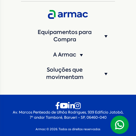
Estado
*
Equipamentos para
Cidade
*
Compra
A Armac
Máquina de interesse
*
Soluções que
Qual o período de locação?
*
movimentam
Quando você pretende iniciar a locação?
*
Av. Marcos Penteado de Ulhôa Rodrigues, 939 Edifício Jatobá,
7º andar Tamboré, Barueri - SP, 06460-040
Armac © 2026. Todos os direitos reservados