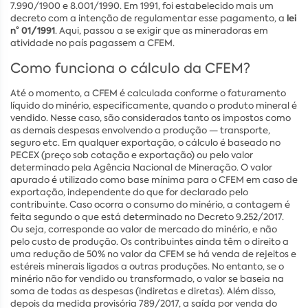
7.990/1900 e 8.001/1990. Em 1991, foi estabelecido mais um
lei
decreto com a intenção de regulamentar esse pagamento, a
n° 01/1991
. Aqui, passou a se exigir que as mineradoras em
atividade no país pagassem a CFEM.
Como funciona o cálculo da CFEM?
Até o momento, a CFEM é calculada conforme o faturamento
líquido do minério, especificamente, quando o produto mineral é
vendido. Nesse caso, são considerados tanto os impostos como
as demais despesas envolvendo a produção — transporte,
seguro etc. Em qualquer exportação, o cálculo é baseado no
PECEX (preço sob cotação e exportação) ou pelo valor
determinado pela Agência Nacional de Mineração. O valor
apurado é utilizado como base mínima para o CFEM em caso de
exportação, independente do que for declarado pelo
contribuinte. Caso ocorra o consumo do minério, a contagem é
feita segundo o que está determinado no Decreto 9.252/2017.
Ou seja, corresponde ao valor de mercado do minério, e não
pelo custo de produção. Os contribuintes ainda têm o direito a
uma redução de 50% no valor da CFEM se há venda de rejeitos e
estéreis minerais ligados a outras produções. No entanto, se o
minério não for vendido ou transformado, o valor se baseia na
soma de todas as despesas (indiretas e diretas). Além disso,
depois da medida provisória 789/2017, a saída por venda do