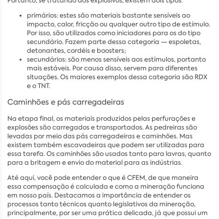
Portanto, se tratando dos explosivos, existem dois tipos:
primários: estes são materiais bastante sensíveis ao
impacto, calor, fricção ou qualquer outro tipo de estímulo.
Por isso, são utilizados como iniciadores para os do tipo
secundário. Fazem parte dessa categoria — espoletas,
detonantes, cordéis e boosters;
secundários: são menos sensíveis aos estímulos, portanto
mais estáveis. Por causa disso, servem para diferentes
situações. Os maiores exemplos dessa categoria são RDX
e o TNT.
Caminhões e pás carregadeiras
Na etapa final, os materiais produzidos pelas perfurações e
explosões são carregados e transportados. As pedreiras são
levadas por meio das pás carregadeiras e caminhões. Mas
existem também escavadeiras que podem ser utilizadas para
essa tarefa. Os caminhões são usados tanto para lavras, quanto
para a britagem e envio do material para as indústrias.
Até aqui, você pode entender o que é CFEM, de que maneira
essa compensação é calculada e como a mineração funciona
em nosso país. Destacamos a importância de entender os
processos tanto técnicos quanto legislativos da mineração,
principalmente, por ser uma prática delicada, já que possui um