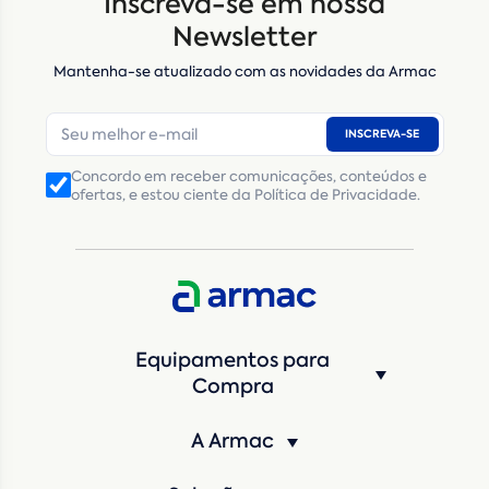
Inscreva-se em nossa
Nome
*
Newsletter
Mantenha-se atualizado com as novidades da Armac
E-mail
*
INSCREVA-SE
Número de telefone
*
Concordo em receber comunicações, conteúdos e
ofertas, e estou ciente da Política de Privacidade.
CNPJ
Inscrição Estadual
(Produtor Rural)
CNPJ da empresa/ CPF - Produtor rural
*
Estado
*
Equipamentos para
Cidade
*
Compra
A Armac
Máquina de interesse
*