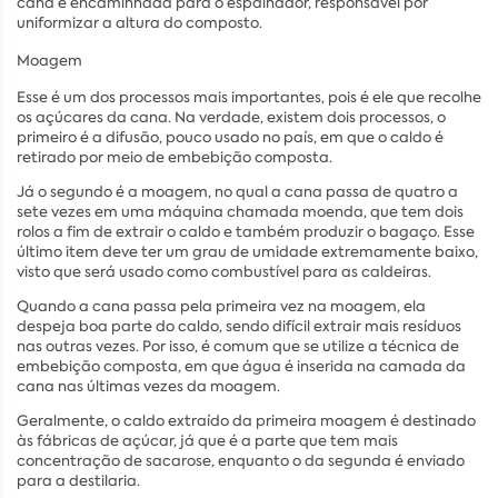
cana é encaminhada para o espalhador, responsável por
uniformizar a altura do composto.
Moagem
Esse é um dos processos mais importantes, pois é ele que recolhe
os açúcares da cana. Na verdade, existem dois processos, o
primeiro é a difusão, pouco usado no país, em que o caldo é
retirado por meio de embebição composta.
Já o segundo é a moagem, no qual a cana passa de quatro a
sete vezes em uma máquina chamada moenda, que tem dois
rolos a fim de extrair o caldo e também produzir o bagaço. Esse
último item deve ter um grau de umidade extremamente baixo,
visto que será usado como combustível para as caldeiras.
Quando a cana passa pela primeira vez na moagem, ela
despeja boa parte do caldo, sendo difícil extrair mais resíduos
nas outras vezes. Por isso, é comum que se utilize a técnica de
embebição composta, em que água é inserida na camada da
cana nas últimas vezes da moagem.
Geralmente, o caldo extraído da primeira moagem é destinado
às fábricas de açúcar, já que é a parte que tem mais
concentração de sacarose, enquanto o da segunda é enviado
para a destilaria.