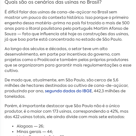
Quais são os cenários das usinas no Brasil?
É difícil falar das usinas de cana-de-açúcar no Brasil sem
mostrar um pouco do contexto histórico. Isso porque o primeiro
engenho dessa matéria-prima no país foi trazido a mais de 500
anos para o litoral paulistano pelo português Martim Afonso de
Souza — fato que influencia até hoje as construções das usinas,
já que boa parte está concentrada no estado de São Paulo.
Ao longo dos séculos e décadas, o setor teve um alto
desenvolvimento, em parte por incentivos do governo, com
projetos como o Proálcool e também pelos próprios produtores
que se organizaram para garantir mais regulamentações a esse
cultivo.
De modo que, atualmente, em São Paulo, são cerca de 5,6
milhões de hectares destinados ao cultivo de cana-de-açúcar,
produzindo por ano,
segundo dados do IBGE
, 442,3 milhões de
toneladas.
Porém, é importante destacar que São Paulo não é o único
produtor, é o maior com 173 usinas, correspondendo a 42%, mas
das 422 usinas totais, ele ainda divide com mais sete estados:
Alagoas — 26;
Minas gerais — 44;