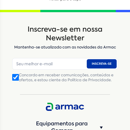
Locação
Compra de seminovos
Inscreva-se em nossa
Nome
*
Newsletter
Mantenha-se atualizado com as novidades da Armac
E-mail
*
INSCREVA-SE
Número de telefone
*
Concordo em receber comunicações, conteúdos e
ofertas, e estou ciente da Política de Privacidade.
CNPJ
Inscrição Estadual
(Produtor Rural)
CNPJ da empresa/ CPF - Produtor rural
*
Estado
*
Equipamentos para
Cidade
*