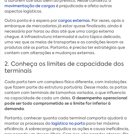
a durarem até dias além do previsto. Nesse contexto, a
movimentação de cargas
é prejudicada e afeta outros
aspectos logísticos.
Outro ponto é a espera por
cargas externas
. Por vezes, após o
embarque de mercadorias já estar quase finalizado, ainda é
necessário por horas ou dias até que uma carga externa
chegue. A infraestrutura intermodal é outro tópico delicado,
uma vez que os meios de transportes e as condições levam os
produtos até os portos. Portanto, é preciso ter estratégias que
contem com alterações e mudanças externas.
2. Conheça os limites de capacidade dos
terminais
Cada porto tem um complexo físico diferente, com instalações
que fazem parte da estrutura portuária. Desse modo, os portos
contam com terminais de tamanhos variados, o que influencia
O desempenho operacional
na capacidade de cada um deles.
pode ser todo comprometido se o limite for inferior à
demanda
.
Portanto, conhecer quanto cada terminal comporta ajudará a
montar os processos da
logística no porto
para ter máxima
eficiência. A sobrecarga prejudica as ações e causa ineficiência,