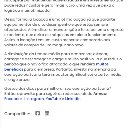
optar por máquinas modernizadas é um investimento
isso,
que
pode reduzir custos e gerar mais lucro, uma vez que deixa a
logística mais otimizada.
Dessa forma, a locação é uma ótima opção, já que garante
equipamentos de alto desempenho e que estão sempre
atualizados. Além disso, a manutenção é feita por uma empresa
experiente, que deixa as máquinas em pleno funcionamento.
Assim, a locação tem um custo menor se comparado aos
valores de compra de um maquinário novo.
A diminuição do tempo médio para armazenar, estocar,
carregar e descarregar a carga é muito positivo, já que reduz o
período que o navio fica atracado, o que renderá
muitos
benefícios
para a empresa. Portanto, investir na melhoria da
operação portuária terá impactos significativos a curto, médio
e longo prazo.
Gostou das dicas para melhorar sua operação portuária?
Armac
Então, aproveite para seguir as redes sociais da
:
Facebook
,
Instagram
,
YouTube
e
LinkedIn
.
Compartilhe: