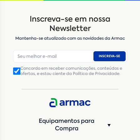
Locação
Compra de seminovos
Inscreva-se em nossa
Nome
*
Newsletter
Mantenha-se atualizado com as novidades da Armac
E-mail
*
INSCREVA-SE
Número de telefone
*
Concordo em receber comunicações, conteúdos e
ofertas, e estou ciente da Política de Privacidade.
CNPJ
Inscrição Estadual
(Produtor Rural)
CNPJ da empresa/ CPF - Produtor rural
*
Estado
*
Equipamentos para
Cidade
*
Compra