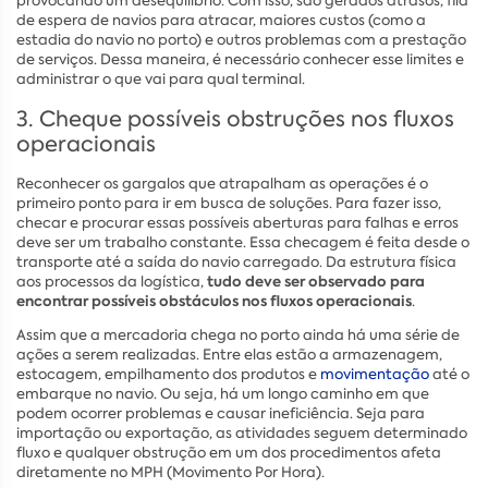
provocando um desequilíbrio. Com isso, são gerados atrasos, fila
de espera de navios para atracar, maiores custos (como a
estadia do navio no porto) e outros problemas com a prestação
de serviços. Dessa maneira, é necessário conhecer esse limites e
administrar o que vai para qual terminal.
3. Cheque possíveis obstruções nos fluxos
operacionais
Reconhecer os gargalos que atrapalham as operações é o
primeiro ponto para ir em busca de soluções. Para fazer isso,
checar e procurar essas possíveis aberturas para falhas e erros
deve ser um trabalho constante. Essa checagem é feita desde o
transporte até a saída do navio carregado. Da estrutura física
tudo deve ser observado para
aos processos da logística,
encontrar possíveis obstáculos nos fluxos operacionais
.
Assim que a mercadoria chega no porto ainda há uma série de
ações a serem realizadas. Entre elas estão a armazenagem,
estocagem, empilhamento dos produtos e
movimentação
até o
embarque no navio. Ou seja, há um longo caminho em que
podem ocorrer problemas e causar ineficiência. Seja para
importação ou exportação, as atividades seguem determinado
fluxo e qualquer obstrução em um dos procedimentos afeta
diretamente no MPH (Movimento Por Hora).