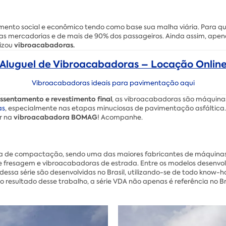
imento social e econômico tendo como base sua malha viária. Para qu
 mercadorias e de mais de 90% dos passageiros. Ainda assim, apena
vibroacabadoras.
izou
Aluguel de Vibroacabadoras – Locação Onlin
Vibroacabadoras ideais para pavimentação aqui
ssentamento e revestimento final
, as vibroacabadoras são máquina
as
, especialmente nas etapas minuciosas de pavimentação asfáltica.
vibroacabadora BOMAG
ir na
! Acompanhe.
ia de compactação, sendo uma das maiores fabricantes de máquina
e fresagem e vibroacabadoras de estrada. Entre os modelos desenvo
 dessa série são desenvolvidas no Brasil, utilizando-se de todo kn
 resultado desse trabalho, a série VDA não apenas é referência no