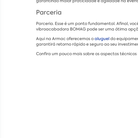
garantindo maior praticidade e agilidade na even
Parceria
Parceria. Esse é um ponto fundamental. Afinal, v
vibroacabadora BOMAG pode ser uma ótima opçã
Aqui na Armac oferecemos o
aluguel
do equipame
garantirá retorno rápido e seguro ao seu investi
Confira um pouco mais sobre os aspectos técnico