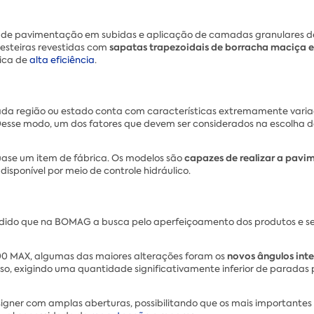
 de pavimentação em subidas e aplicação de camadas granulares d
sapatas trapezoidais de borracha maciça e r
esteiras revestidas com
ica de
alta eficiência
.
da região ou estado conta com características extremamente variad
 Desse modo, um dos fatores que devem ser considerados na escolha 
capazes de realizar a pav
uase um item de fábrica. Os modelos são
sponível por meio de controle hidráulico.
endido que na BOMAG a busca pelo aperfeiçoamento dos produtos e s
novos ângulos inte
00 MAX, algumas das maiores alterações foram os
so, exigindo uma quantidade significativamente inferior de paradas
igner com amplas aberturas, possibilitando que os mais importante