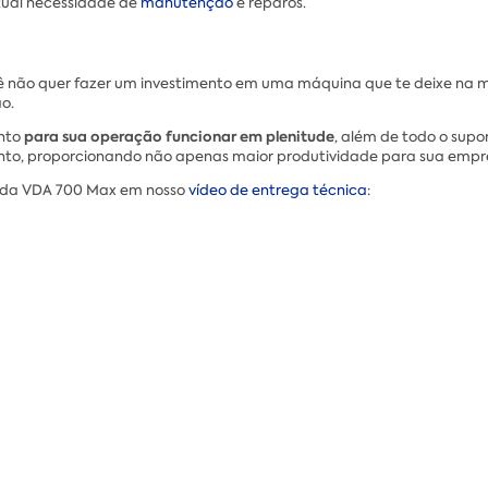
tual necessidade de
manutenção
e reparos.
ocê não quer fazer um investimento em uma máquina que te deixe n
o.
para sua operação funcionar em plenitude
nto
, além de todo o sup
mento, proporcionando não apenas maior produtividade para sua emp
s da VDA 700 Max em nosso
vídeo de entrega técnica
: