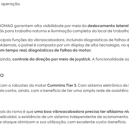
a operação.
deslocamento latera
 BOMAG garantem alta visibilidade por meio do
róis para trabalho noturno e iluminação completa do local de trabalho
incipais funções da vibroacabadora, incluindo diagnósticos de falhas d
. Ademais, o painel é composto por um display de alta tecnologia, no q
em tempo real, diagnósticos de falhas do motor.
controle da direção por meio de joystick.
 ainda,
A funcionalidade 
ça
Cummins Tier 3.
com a robustez do motor
Com sistema eletrônico de
elo conta, ainda, com o benefício de ter uma ampla rede de assistênc
uma boa vibroacabadora precisa ter altíssimo nív
nais do ramo é que
 helicoidal, a existência de um sistema independente de acionamento 
 ataque otimizam a sua utilização, com excelente custo-benefício.