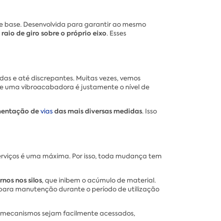
e base. Desenvolvida para garantir ao mesmo
aio de giro sobre o próprio eixo
. Esses
as e até discrepantes. Muitas vezes, vemos
de uma vibroacabadora é justamente o nível de
imentação de
das mais diversas medidas
vias
. Isso
erviços é uma máxima. Por isso, toda mudança tem
rnos nos silos
, que inibem o acúmulo de material.
 para manutenção durante o período de utilização
s mecanismos sejam facilmente acessados,