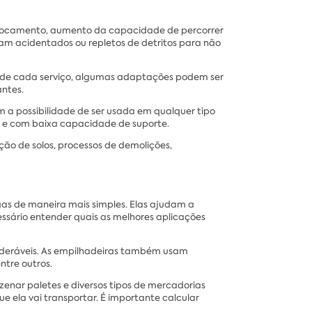
eslocamento, aumento da capacidade de percorrer
am acidentados ou repletos de detritos para não
ia de cada serviço, algumas adaptações podem ser
antes.
m a possibilidade de ser usada em qualquer tipo
as e com baixa capacidade de suporte.
ão de solos, processos de demolições,
gas de maneira mais simples. Elas ajudam a
essário entender quais as melhores aplicações
ideráveis. As empilhadeiras também usam
ntre outros.
enar paletes e diversos tipos de mercadorias
e ela vai transportar. É importante calcular