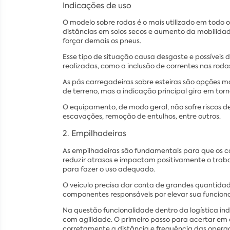
Indicações de uso
O modelo sobre rodas é o mais utilizado em todo
distâncias em solos secos e aumento da mobilidad
forçar demais os pneus.
Esse tipo de situação causa desgaste e possívei
realizadas, como a inclusão de correntes nas roda
As pás carregadeiras sobre esteiras são opções m
de terreno, mas a indicação principal gira em to
O equipamento, de modo geral, não sofre riscos d
escavações, remoção de entulhos, entre outros.
2. Empilhadeiras
As empilhadeiras são fundamentais para que os co
reduzir atrasos e impactam positivamente o trabal
para fazer o uso adequado.
O veículo precisa dar conta de grandes quantidad
componentes responsáveis por elevar sua funcional
Na questão funcionalidade dentro da logística in
com agilidade. O primeiro passo para acertar em c
corretamente a distância e frequência das oper