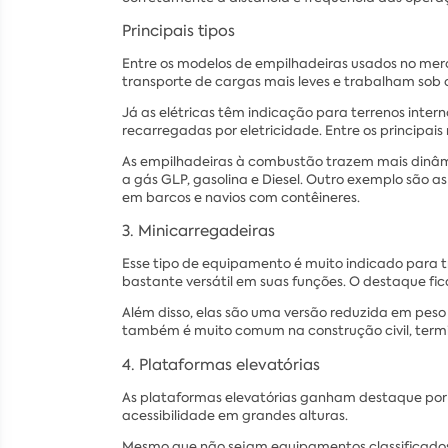
Principais tipos
Entre os modelos de empilhadeiras usados no mer
transporte de cargas mais leves e trabalham sob 
Já as elétricas têm indicação para terrenos intern
recarregadas por eletricidade. Entre os principai
As empilhadeiras à combustão trazem mais dinâmi
a gás GLP, gasolina e Diesel. Outro exemplo são 
em barcos e navios com contêineres.
3. Minicarregadeiras
Esse tipo de equipamento é muito indicado para t
bastante versátil em suas funções. O destaque fi
Além disso, elas são uma versão reduzida em peso
também é muito comum na construção civil, terminai
4. Plataformas elevatórias
As plataformas elevatórias ganham destaque por o
acessibilidade em grandes alturas.
Mesmo que não sejam equipamentos classificados 