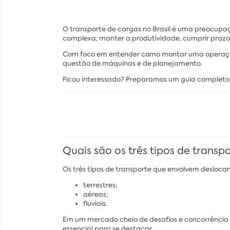
O transporte de cargas no Brasil é uma preocupa
complexa, manter a produtividade, cumprir prazo
Com foco em entender como montar uma operação p
questão de máquinas e de planejamento.
Ficou interessado? Preparamos um guia completo 
Quais são os três tipos de transp
Os três tipos de transporte que envolvem desloc
terrestres;
aéreas;
fluviais.
Em um mercado cheio de desafios e concorrência c
essencial para se destacar.