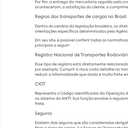
Por fim, a entrega da mercadoria seguida pela ava
aconteceram, a satisfação do cliente, o cumprime
Regras dos transportes de cargas no Brasil
Dentro do cenário da legislação brasileira, as d
orientações específicas determinadas pela Agênci
Em seu site, é possível conferir todas as normati
principais a seguir!
Registro Nacional de Transportes Rodoviá
Esse tipo de registro está diretamente relaciona
por exemplo. Cumprir à risca cada detalhe na hor
reduzir a informalidade que ainda é muito forte em
CIOT
Representa o Código Identificador da Operação d
no sistema da ANTT. Sua função envolve a regula
frete.
Seguros
Existem dois seguros que são considerados obrigat
Para o dono da carga, é o Seguro de Transporte N