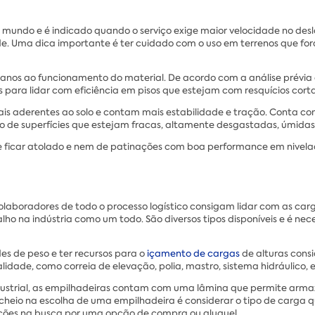
 o mundo e é indicado quando o serviço exige maior velocidade no d
e. Uma dica importante é ter cuidado com o uso em terrenos que for
s danos ao funcionamento do material. De acordo com a análise prév
s para lidar com eficiência em pisos que estejam com resquícios cort
ais aderentes ao solo e contam mais estabilidade e tração. Conta co
rno de superfícies que estejam fracas, altamente desgastadas, úmid
e ficar atolado e nem de patinações com boa performance em nivelaç
laboradores de todo o processo logístico consigam lidar com as car
ho na indústria como um todo. São diversos tipos disponíveis e é nec
es de peso e ter recursos para o
içamento de cargas
de alturas cons
idade, como correia de elevação, polia, mastro, sistema hidráulico, e
dustrial, as empilhadeiras contam com uma lâmina que permite armaz
heio na escolha de uma empilhadeira é considerar o tipo de carga qu
ações na busca por uma opção de compra ou aluguel.