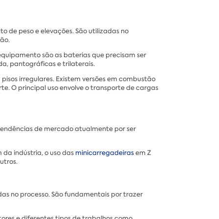
 de peso e elevações. São utilizadas no
ão.
e equipamento são as baterias que precisam ser
, pantográficas e trilaterais.
pisos irregulares. Existem versões em combustão
e. O principal uso envolve o transporte de cargas
 tendências de mercado atualmente por ser
da indústria, o uso das
minicarregadeiras
em Z
utros.
das no processo. São fundamentais por trazer
res e diferentes tipos de trabalhos como