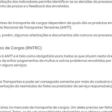
liação dos indicadores permite identificar se as decisões do process
nto de prazos e o feedback dos envolvidos.
iretrizes do transporte de cargas dependem de quais são os produtos
a Nacional de Transportes Terrestres (ANTT).
vas, porém, algumas orientações e documentos são comuns ao processo
rios de Cargas (RNTRC)
do à ANTT e é tido como obrigatório para todos os que atuam nesta á
a de evitar pagamentos de multas e outros problemas envolvidos por 
 alguns serviços.
e Transportes e pode ser conseguido somente por meio do cadastro
mentação do reembolso do frete ao prestador do serviço responsável
órios no mercado de transporte de cargas. Um deles precisa ser feit
acional. Trata-se de um procedimento obrigatório que oferece cober