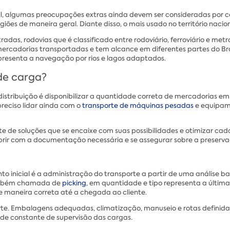
, algumas preocupações extras ainda devem ser consideradas por con
giões de maneira geral. Diante disso, o mais usado no território nacion
radas, rodovias que é classificado entre rodoviário, ferroviário e met
ercadorias transportadas e tem alcance em diferentes partes do Bras
epresenta a navegação por rios e lagos adaptados.
de carga?
istribuição é disponibilizar a quantidade correta de mercadorias e
preciso lidar ainda com o
transporte de máquinas pesadas
e equipam
e de soluções que se encaixe com suas possibilidades e otimizar cad
mprir com a documentação necessária e se assegurar sobre a preser
nto inicial é a administração do transporte a partir de uma anális
 também chamada de
picking
, em quantidade e tipo representa a última
de maneira correta até a chegada ao cliente.
te. Embalagens adequadas, climatização, manuseio e rotas definida
de constante de supervisão das cargas.