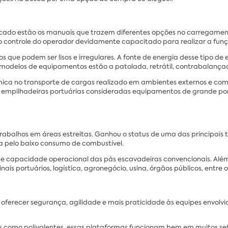
cado estão os manuais que trazem diferentes opções no carregamento
o controle do operador devidamente capacitado para realizar a funç
os que podem ser lisos e irregulares. A fonte de energia desse tipo d
s modelos de equipamentos estão a patolada, retrátil, contrabalançada
ca no transporte de cargas realizado em ambientes externos e com 
as empilhadeiras portuárias consideradas equipamentos de grande port
rabalhos em áreas estreitas. Ganhou o status de uma das principais
ca pelo baixo consumo de combustível.
 e capacidade operacional das pás escavadeiras convencionais. Além 
s portuários, logística, agronegócio, usina, órgãos públicos, entre o
ferecer segurança, agilidade e mais praticidade às equipes envolvi
como polivalentes, essas plataformas funcionam bem em muitos seto