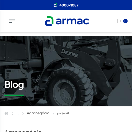
4000-1087
0
Blog
...
Agronegócio
página 6