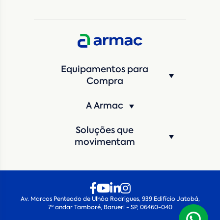
CNPJ da empresa/ CPF - Produtor rural
*
Estado
*
Equipamentos para
Cidade
*
Compra
A Armac
Máquina de interesse
*
Soluções que
Qual o período de locação?
*
movimentam
Quando você pretende iniciar a locação?
*
Av. Marcos Penteado de Ulhôa Rodrigues, 939 Edifício Jatobá,
7º andar Tamboré, Barueri - SP, 06460-040