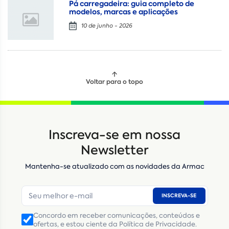
Pá carregadeira: guia completo de
modelos, marcas e aplicações
10 de junho - 2026
Voltar para o topo
Locação
Compra de seminovos
Inscreva-se em nossa
Nome
*
Newsletter
Mantenha-se atualizado com as novidades da Armac
E-mail
*
INSCREVA-SE
Número de telefone
*
Concordo em receber comunicações, conteúdos e
ofertas, e estou ciente da Política de Privacidade.
CNPJ
Inscrição Estadual
(Produtor Rural)