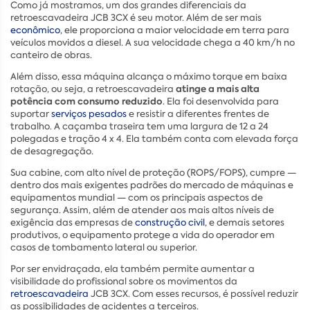
Como já mostramos, um dos grandes diferenciais da
retroescavadeira JCB 3CX é seu motor. Além de ser mais
econômico
, ele proporciona a maior velocidade em terra para
veículos movidos a diesel. A sua velocidade chega a 40 km/h no
canteiro de obras.
Além disso, essa máquina alcança o máximo torque em baixa
atinge a mais alta
rotação, ou seja, a retroescavadeira
potência com consumo reduzido
. Ela foi desenvolvida para
suportar
serviços pesados
e resistir a diferentes frentes de
trabalho. A caçamba traseira tem uma largura de 12 a 24
polegadas e tração 4 x 4. Ela também conta com elevada força
de desagregação.
Sua cabine, com alto nível de proteção (ROPS/FOPS), cumpre —
dentro dos mais exigentes padrões do mercado de máquinas e
equipamentos mundial — com os principais aspectos de
segurança. Assim, além de atender aos mais altos níveis de
exigência das empresas de
construção civil
, e demais setores
produtivos, o equipamento protege a vida do operador em
casos de tombamento lateral ou superior.
Por ser envidraçada, ela também permite aumentar a
visibilidade do profissional sobre os movimentos da
retroescavadeira
JCB 3CX. Com esses recursos, é possível reduzir
as possibilidades de acidentes a terceiros.