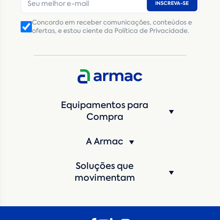
INSCREVA-SE
Número de telefone
*
Concordo em receber comunicações, conteúdos e
ofertas, e estou ciente da Política de Privacidade.
CNPJ
Inscrição Estadual
(Produtor Rural)
CNPJ da empresa/ CPF - Produtor rural
*
Estado
*
Equipamentos para
Cidade
*
Compra
A Armac
Máquina de interesse
*
Soluções que
Qual o período de locação?
*
movimentam
Quando você pretende iniciar a locação?
*