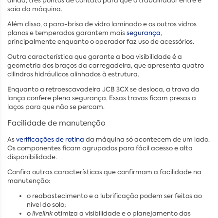
ainda, três pontos de contato para que o trabalhador entre e
saia da máquina.
Além disso, o para-brisa de vidro laminado e os outros vidros
planos e temperados garantem mais
segurança
,
principalmente enquanto o operador faz uso de acessórios.
Outra característica que garante a boa visibilidade é a
geometria dos braços da carregadeira, que apresenta quatro
cilindros hidráulicos alinhados à estrutura.
Enquanto a retroescavadeira JCB 3CX se desloca, a trava da
lança confere plena segurança. Essas travas ficam presas a
laços para que não se percam.
Facilidade de manutenção
As
verificações de rotina
da máquina só acontecem de um lado.
Os componentes ficam agrupados para fácil acesso e alta
disponibilidade.
Confira outras características que confirmam a facilidade na
manutenção:
o reabastecimento e a lubrificação podem ser feitos ao
nível do solo;
o
livelink
otimiza a visibilidade e o planejamento das